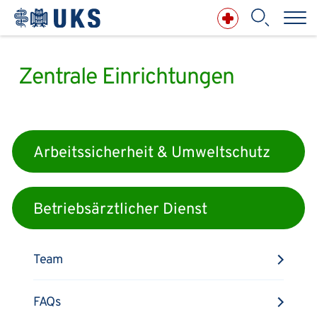
Südwest
Direkt zum Inhalt springen
Pflege am UKS
Notfallmedizin
Ihre Meinung zählt
Anästhesiologie,
Intensiv-, Notfall-,
Schmerz- &
Palliativmedizin
Apotheke des
Universitätsklinikums
Augen, Haut & HNO
Suchbegriff
Chirurgie, Orthopädie &
Reha
Frauenheilkunde &
Geburtsmedizin
IM - Innere Medizin
Zentrale Einrichtungen
Suchen
Infektionskrankheiten
Kinder- & Jugendmedizin
Klinische Chemie &
Laboratoriumsmedizin /
Zentrallabor
Krebs &
Bluterkrankungen
Mund, Kiefer & Zähne
Nervenzentrum
Pathologie &
Rechtsmedizin
Radiodiagnostik,
Nuklearmedizin &
Kliniken & medizinische Einrichtungen
Strahlentherapie
Spezialisierte
Einrichtungen
Arbeitssicherheit & Umweltschutz
Transplantationen
Urologie & Kinderurologie
Patienten & Besucher
Betriebsärztlicher Dienst
Team
FAQs