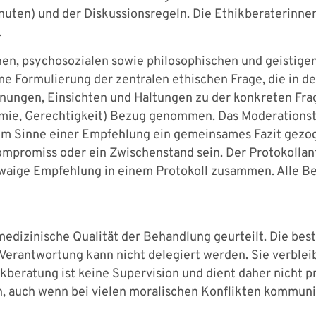
nuten) und der Diskussionsregeln. Die Ethikberaterinne
.
hen, psychosozialen sowie philosophischen und geistige
e Formulierung der zentralen ethischen Frage, die in 
einungen, Einsichten und Haltungen zu der konkreten Fra
mie, Gerechtigkeit) Bezug genommen. Das Moderationste
im Sinne einer Empfehlung ein gemeinsames Fazit gezo
ompromiss oder ein Zwischenstand sein. Der Protokollant
twaige Empfehlung in einem Protokoll zusammen. Alle Be
 medizinische Qualität der Behandlung geurteilt. Die be
 Verantwortung kann nicht delegiert werden. Sie verblei
hikberatung ist keine Supervision und dient daher nich
, auch wenn bei vielen moralischen Konflikten kommunik