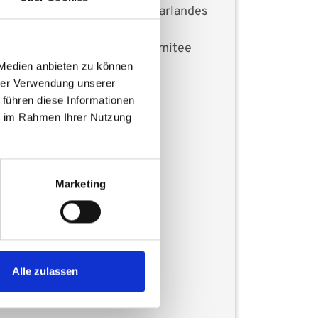
Universitätsklinikum des Saarlandes
Ärztliche Direktion
Geschäftsstelle des Ethikkomitee
(KEK)
 Medien anbieten zu können
hrer Verwendung unserer
66421 Homburg
 führen diese Informationen
ie im Rahmen Ihrer Nutzung
Marketing
Alle zulassen