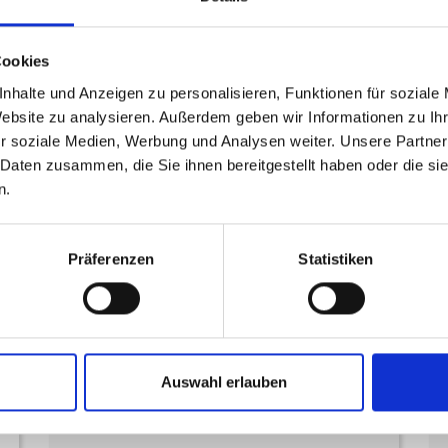
+49 6841 16 - 24013
+49 6841 16 - 23279
Cookies
ethikkomitee
uks
eu
nhalte und Anzeigen zu personalisieren, Funktionen für soziale
Website zu analysieren. Außerdem geben wir Informationen zu I
r soziale Medien, Werbung und Analysen weiter. Unsere Partner
 Daten zusammen, die Sie ihnen bereitgestellt haben oder die s
n.
Präferenzen
Statistiken
Auswahl erlauben