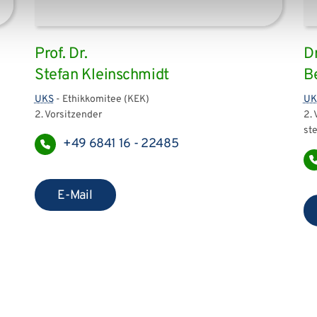
Prof. Dr.
Dr
Stefan Kleinschmidt
B
UKS
- Ethikkomitee (KEK)
UK
2. Vorsitzender
2.
st
+49 6841 16 - 22485
E-Mail