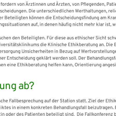
fordern von Ärztinnen und Ärzten, von Pflegenden, Pati
cheidungen. Die unterschiedlichen Werthaltungen, rel
er Beteiligten können die Entscheidungsfindung am Kran
s­situationen auf, in denen häufig nicht mehr klar ist,
ischen den Beteiligten. Für diese aus ethischer Sicht sch
iversitätsklinikums die Klinische Ethikberatung an. Di
rsorgung Unsicherheiten in Bezug auf Wertvorstellun
ner Entscheidung geklärt werden soll. Der Behandlungsfal
enen eine Ethikberatung helfen kann, Orientierung anges
tung ab?
che Fallbesprechung auf der Station statt. Ziel der Ethi
iktes in einem konkreten Behandlungsfall beizutragen. E
n oder des Patienten beteiligt sind. Die Fallkonferenz 