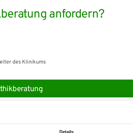
kberatung anfordern?
beiter des Klinikums
thikberatung
Kontakt & Sekretariat
Details