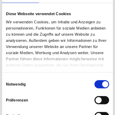
Diese Webseite verwendet Cookies
Wir verwenden Cookies, um Inhalte und Anzeigen zu
personalisieren, Funktionen für soziale Medien anbieten
zu können und die Zugriffe auf unsere Website zu
analysieren. Außerdem geben wir Informationen zu Ihrer
Verwendung unserer Website an unsere Partner für
soziale Medien, Werbung und Analysen weiter. Unsere
Partner führen diese Informationen möglicherweise mit
weiteren Daten zusammen, die Sie ihnen bereitgestellt
Externe Ansprechpartnerin (eAP)
haben oder die sie im Rahmen Ihrer Nutzung der Dienste
Gabriele Obereicher
gesammelt haben.
Einwilligungsauswahl
Soziologin, Familientherapeutin,
Notwendig
Psychosoziale Prozessbegleiterin
Präferenzen
+49 172 1630828