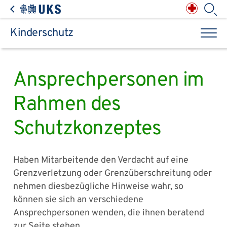
Direkt zum Inhalt springen
Anästhesiologie,
Intensiv-, Notfall-,
Schmerz- &
Palliativmedizin
Apotheke des
Universitätsklinikums
Augen, Haut & HNO
Suchbegriff
Chirurgie, Orthopädie &
Reha
Kinderschutz
Frauenheilkunde &
Geburtsmedizin
IM - Innere Medizin
Suchen
Infektionskrankheiten
Kinder- & Jugendmedizin
Klinische Chemie &
Laboratoriumsmedizin /
Zentrallabor
Krebs &
Bluterkrankungen
Mund, Kiefer & Zähne
Ansprechpersonen im
Nervenzentrum
Pathologie &
Rechtsmedizin
Radiodiagnostik,
Nuklearmedizin &
Kliniken & medizinische Einrichtungen
Strahlentherapie
Rahmen des
Spezialisierte
Einrichtungen
Transplantationen
Urologie & Kinderurologie
Schutzkonzeptes
Patienten & Besucher
Haben Mitarbeitende den Verdacht auf eine
Grenzverletzung oder Grenzüberschreitung oder
nehmen diesbezügliche Hinweise wahr, so
können sie sich an verschiedene
Ansprechpersonen wenden, die ihnen beratend
zur Seite stehen.