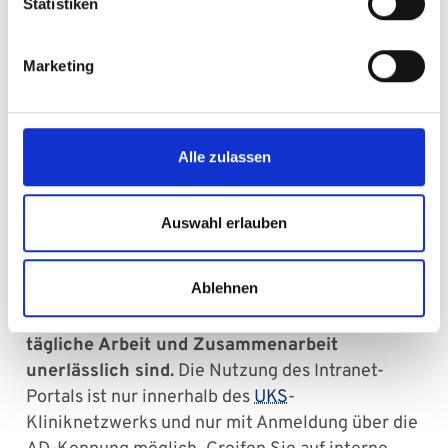
Statistiken
E-Mail
Marketing
Zugriff auf interne Info- und
Alle zulassen
Arbeitsdokumente
Auswahl erlauben
Im UKS-Intranet (Confluence) erhalten alle
UKS-Mitarbeiterinnen & Mitarbeiter Zugriff
Ablehnen
auf eine Vielzahl von internen Dokumenten,
Ressourcen und Informationen, die für ihre
tägliche Arbeit und Zusammenarbeit
unerlässlich sind.
Die Nutzung des Intranet-
Portals ist nur innerhalb des
UKS
-
Kliniknetzwerks und nur mit Anmeldung über die