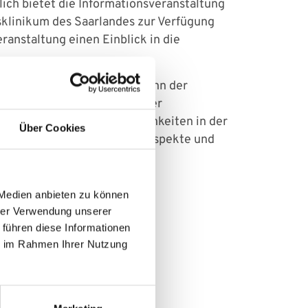
lich bietet die Informationsveranstaltung
tsklinikum des Saarlandes zur Verfügung
ranstaltung einen Einblick in die
as Programm führen. Zu Beginn der
Philipp Scherber, Oberarzt der
perativen Versorgungsmöglichkeiten in der
Über Cookies
Vortrag über internistische Aspekte und
der Erkrankung.
 Medien anbieten zu können
hrer Verwendung unserer
 führen diese Informationen
ie im Rahmen Ihrer Nutzung
tthias Glanemann)