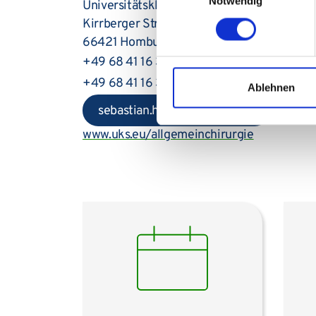
Notwendig
Universitätsklinikum des Saarlandes
Kirrberger Straße
66421 Homburg
+49 68 41 16 31010
+49 68 41 16 31002
Ablehnen
sebastian.hollaender@uks.eu
www.uks.eu/allgemeinchirurgie