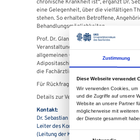
chronische Krankheit ist“, ergänzt Dr. Se
eine Gelegenheit, über die vielfältigen 
stehen. So erhalten Betroffene, Angehöri
Behandlungsmöglichkeiten.
Prof. Dr. Glanemann wird die Teilnehmen
Veranstaltung führt Dr. Holländer grundle
allgemeinen Chirurgie und Viszeralchirur
Zustimmung
Adipositaschirurgie. Weiterhin hält die 
die Fachärztin Dr. Angelika Thönnes aus 
Diese Webseite verwendet 
Für Rückfragen und den Austausch der T
Wir verwenden Cookies, um I
und die Zugriffe auf unsere 
Details zur Veranstaltung finden Sie
hier
.
Website an unsere Partner fü
Kontakt:
möglicherweise mit weiteren
Dr. Sebastian Holländer
der Dienste gesammelt habe
Leiter des Kompetenzzentrums für Adiposi
Einwilligungsauswahl
(Leitung der Klinik für Allgemeine Chirurgi