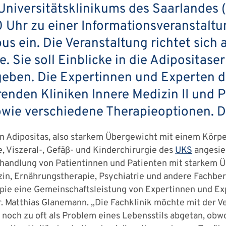
niversitätsklinikums des Saarlandes (
30 Uhr zu einer Informationsveranstalt
 ein. Die Veranstaltung richtet sich a
. Sie soll Einblicke in die Adipositas
 geben. Die Expertinnen und Experten 
enden Kliniken Innere Medizin II und P
wie verschiedene Therapieoptionen. Der 
on Adipositas, also starkem Übergewicht mit einem Körp
e, Viszeral-, Gefäß- und Kinderchirurgie des
UKS
angesie
ehandlung von Patientinnen und Patienten mit starkem Üb
izin, Ernährungstherapie, Psychiatrie und andere Fachb
rapie eine Gemeinschaftsleistung von Expertinnen und E
Dr. Matthias Glanemann. „Die Fachklinik möchte mit der 
d noch zu oft als Problem eines Lebensstils abgetan, ob