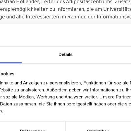
bastian Holländer, Leiter des Adipositaszentrums. Zusätz
Therapiemöglichkeiten zu informieren, die am Universitä
ge und alle Interessierten im Rahmen der Informationsve
den gemeinsam mit Dr. Holländer begrüßen und durch d
gend in die Erkrankung ein. Anschließend berichtet Dr. 
gie am Universitätsklinikum des Saarlandes, über die o
Details
ernährungsmedizinische Expertin Dr. Verena Keller einen 
der Psychiatrie beleuchtet die psychosomatische Seite 
Cookies
eilnehmenden ist wieder genügend Raum eingeplant.
nhalte und Anzeigen zu personalisieren, Funktionen für soziale
Website zu analysieren. Außerdem geben wir Informationen zu I
r soziale Medien, Werbung und Analysen weiter. Unsere Partner
 Daten zusammen, die Sie ihnen bereitgestellt haben oder die s
n.
taschirurgie
e, Viszeral-, Gefäß- und Kinderchirurgie: Univ.-Prof. Dr. Ma