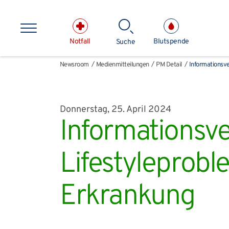
Direkt zum Inhalt springen
Notfall
Blutspende
Suche
Suchbe
Newsroom
Medienmitteilungen
PM Detail
Informationsve
Newsroom
Medienmitteilungen
PM Detail
Informationsve
Donnerstag, 25. April 2024
Kliniken & medizinische E
Informationsve
Lifestyleprobl
Erkrankung