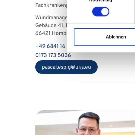
Fachkrankenpfleger für Anästhesie und I
Wundmanagement der Inneren I-V
Gebäude 41, Innere II, Ebene 1
66421 Homburg
Ablehnen
+49 6841 16 – 15771
0173 173 5036
pascal.espig
uks
eu