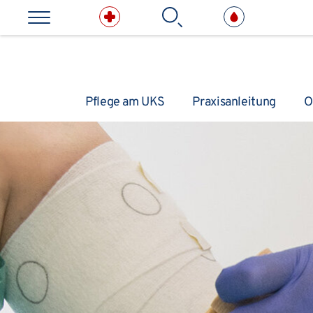
Direkt zum Inhalt springen
Suchbe
Pflege am UKS
Praxisanleitung
O
Kliniken & medizinische E
Leitung & Management
Pflegedirektion
Wundmanagement