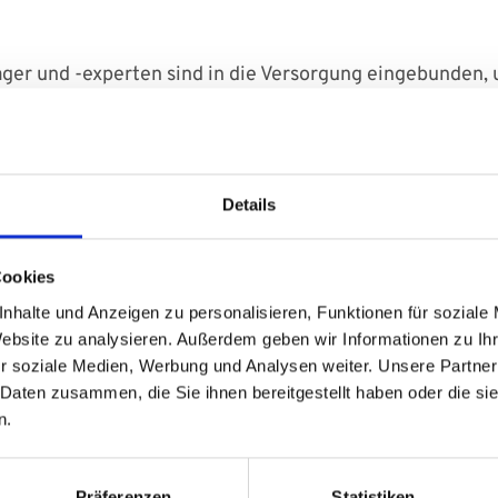
r und -experten sind in die Versorgung eingebunden, um
t die Behandlung von Dekubitus, diabetischen Fußsyndro
andlungsprozesse und den gezielten Einsatz moderner W
auch die Wirtschaftlichkeit erhöht.
Details
Cookies
nhalte und Anzeigen zu personalisieren, Funktionen für soziale
Website zu analysieren. Außerdem geben wir Informationen zu I
r soziale Medien, Werbung und Analysen weiter. Unsere Partner
 Daten zusammen, die Sie ihnen bereitgestellt haben oder die s
n.
Präferenzen
Statistiken