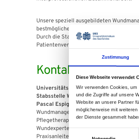
Unsere speziell ausgebildeten Wundmanage
bestmögliche Pflege erhält. Dies umfass
Durch die Standardisierung der Wundbeh
Patientenversorgung verbessert, sondern 
Zustimmung
Kontakt
Diese Webseite verwendet 
Wir verwenden Cookies, um I
Universitätsklinikum des Saarlandes
und die Zugriffe auf unsere 
Stabsstelle Wundmanagement des UKS
Website an unsere Partner fü
Pascal Espig
möglicherweise mit weiteren
Wundmanager cert. TÜV Rheinland
der Dienste gesammelt habe
Pflegetherapeut chron. Wunde ICW
Wundexperte ICW
Einwilligungsauswahl
Praxisanleiter
Notwendig