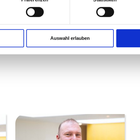
ntensivpflege
Auswahl erlauben