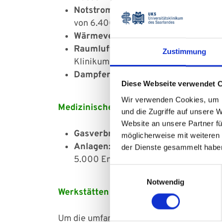
Notstromversorgung:
Das Klinikum v
von 6.400 KVA, um bei Netzausfall a
Wärmeversorgung:
Ein zentrales He
Raumlufttechnik:
Ca. 450 raumluftte
Zustimmung
Klinikum installiert, viele davon m
Dampferzeugung:
Sechs gasbefeuert
Diese Webseite verwendet 
Wir verwenden Cookies, um I
Medizinische Gasversorgung
und die Zugriffe auf unsere 
Website an unsere Partner fü
Gasverbrauch:
Der Sauerstoffverbrau
möglicherweise mit weiteren
Anlagen:
22 zentrale medizinische G
der Dienste gesammelt habe
5.000 Entnahmestellen.
Einwilligungsauswahl
Notwendig
Werkstätten des Dezernates IV – Techn
Um die umfangreichen Aufgaben zu bewälti