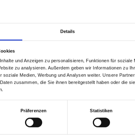
erfügt über eine Notstromversorgung mit elf Aggregate
lle lebenswichtigen Stromverbraucher zu versorgen.
izkraftwerk versorgt das gesamte Klinikum mit Wärme.
chnische Anlagen mit einer stündlichen Gesamtluftmeng
Details
it Wärmerückgewinnungseinrichtungen.
e Hochdruck-Dampferzeuger sorgen für eine wirtschaft
Cookies
nhalte und Anzeigen zu personalisieren, Funktionen für soziale
Website zu analysieren. Außerdem geben wir Informationen zu I
r soziale Medien, Werbung und Analysen weiter. Unsere Partner
ch hat sich proportional zur Patientenzahl und Gebäude
 Daten zusammen, die Sie ihnen bereitgestellt haben oder die s
asversorgungsanlagen versorgen die Patienten mit Sauer
n.
Präferenzen
Statistiken
ik
gen, sind spezialisierte Werkstätten im Einsatz: