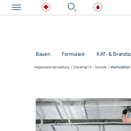
Direkt zum Inhalt springen
Suchbe
Kliniken & medizinische E
Bauen
Formulare
KAT- & Brands
Allgemeine Verwaltung
Dezernat IV – Technik
Werkstätten
Allgemeine Verwaltung
Dezernat IV – Technik
Werkstätten