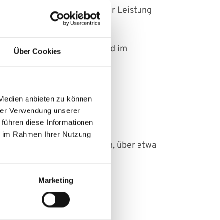
n in sieben Anlagen und einer Leistung
e von ca. 1,90 Mio. m³/h sind im
Über Cookies
liche Energieversorgung.
 Medien anbieten zu können
hrer Verwendung unserer
 führen diese Informationen
fläche entwickelt.
ie im Rahmen Ihrer Nutzung
stoff, Druckluft und Vakuum, über etwa
Marketing