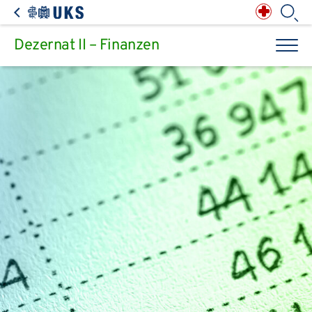
Direkt zum Inhalt springen
Anästhesiologie,
Intensiv-, Notfall-,
Schmerz- &
Palliativmedizin
Apotheke des
Universitätsklinikums
Augen, Haut & HNO
Suchbegriff
Chirurgie, Orthopädie &
Reha
Dezernat II – Finanzen
Frauenheilkunde &
Geburtsmedizin
IM - Innere Medizin
Suchen
Infektionskrankheiten
Kinder- & Jugendmedizin
Klinische Chemie &
Laboratoriumsmedizin /
Zentrallabor
Krebs &
Bluterkrankungen
Mund, Kiefer & Zähne
Nervenzentrum
Pathologie &
Rechtsmedizin
Radiodiagnostik,
Nuklearmedizin &
Kliniken & medizinische Einrichtungen
Strahlentherapie
Spezialisierte
Einrichtungen
Transplantationen
Urologie & Kinderurologie
Patienten & Besucher