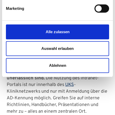
Marketing
Zugriff auf interne Info- und
Arbeitsdokumente
Alle zulassen
Im UKS-Intranet (Confluence) erhalten alle
Auswahl erlauben
UKS-Mitarbeiterinnen & Mitarbeiter Zugriff
auf eine Vielzahl von internen Dokumenten,
Ressourcen und Informationen, die für ihre
Ablehnen
tägliche Arbeit und Zusammenarbeit
unerlässlich sind.
Die Nutzung des Intranet-
Portals ist nur innerhalb des
UKS
-
Kliniknetzwerks und nur mit Anmeldung über die
AD-Kennung möglich.
Greifen Sie auf interne
Richtlinien, Handbücher, Präsentationen und
mehr zu – alles an einem zentralen Ort.