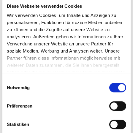
Diese Webseite verwendet Cookies
Postanschrift
Wir verwenden Cookies, um Inhalte und Anzeigen zu
personalisieren, Funktionen für soziale Medien anbieten
Universitätsklinikum des Saarlandes
zu können und die Zugriffe auf unsere Website zu
Dezernat II - Finanzen
analysieren. Außerdem geben wir Informationen zu Ihrer
Zentrale Rechnungs-Eingangsbearbeitung
Verwendung unserer Website an unsere Partner für
Gebäude 17, 66421 Homburg
soziale Medien, Werbung und Analysen weiter. Unsere
Partner führen diese Informationen möglicherweise mit
weiteren Daten zusammen, die Sie ihnen bereitgestellt
Leitung
haben oder die sie im Rahmen Ihrer Nutzung der Dienste
gesammelt haben.
Sabine Busch
Einwilligungsauswahl
Notwendig
+49 6841 16 - 21176
+49 6841 16 - 21124
Präferenzen
sabine.busch
uks
eu
Statistiken