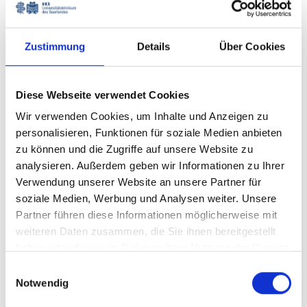
Ihre Meinung zählt
Zustimmung
Details
Über Cookies
Forschung & Studium
Diese Webseite verwendet Cookies
Wir verwenden Cookies, um Inhalte und Anzeigen zu
Karriere
personalisieren, Funktionen für soziale Medien anbieten
zu können und die Zugriffe auf unsere Website zu
analysieren. Außerdem geben wir Informationen zu Ihrer
Arbeiten & Karriere am UKS
Verwendung unserer Website an unsere Partner für
soziale Medien, Werbung und Analysen weiter. Unsere
Ausbildung am UKS
Partner führen diese Informationen möglicherweise mit
weiteren Daten zusammen, die Sie ihnen bereitgestellt
haben oder die sie im Rahmen Ihrer Nutzung der Dienste
Fort- & Weiterbildung am UKS
gesammelt haben.
Einwilligungsauswahl
Notwendig