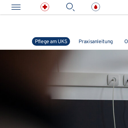
Direkt zum Inhalt springen
Suchbe
Pflege am UKS
Praxisanleitung
O
Kliniken & medizinische E
Leitung & Management
Pflegedirektion
Pflege am UKS