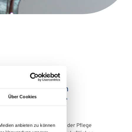
linikums - sie tragen
Über Cookies
ögliche pflegerische
eiterentwicklung. Im Bereich der Pflege
 Medien anbieten zu können