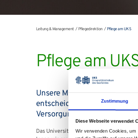
Leitung & Management
Pflegedirektion
Pflege am UKS
Pflege am UK
Unsere Mitarbeiterinnen und M
Zustimmung
entscheidend dazu bei, unser
Versorgung zu bieten.
Diese Webseite verwendet 
Das Universitätsklinikum des Saarlandes 
Wir verwenden Cookies, um I