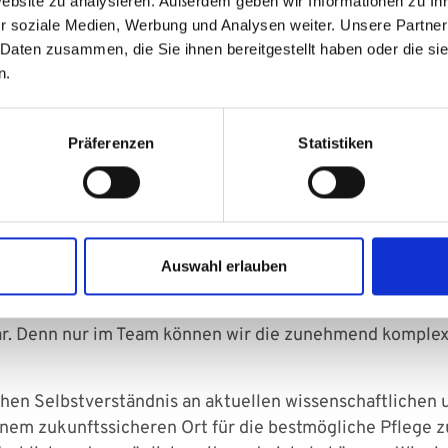
Website zu analysieren. Außerdem geben wir Informationen zu I
re Mitarbeitenden stets auf dem neuesten Stand der med
r soziale Medien, Werbung und Analysen weiter. Unsere Partner
weitergeben und entwickeln. Um eine hohe Pflegequalitä
 Daten zusammen, die Sie ihnen bereitgestellt haben oder die s
rbeitenden und beginnt bereits bei der
fachlichen und 
n.
ernationaler Pflegefachpersonen.
r ein
breitgefächertes Angebot an Fort- und Weiterbi
Präferenzen
Statistiken
ung an. Ob Fortbildung, Fachweiterbildung oder Studien
 mit Ihnen die Zukunft der Pflege gestalten.
uf moderne Führung und individuelle Förderung der Stärk
ern und um eine bestmögliche personenzentrierte Pfleg
 eine hohe Priorität, weshalb wir unterschiedliche und 
Auswahl erlauben
er die Grenzen der eigenen Berufsgruppe hinweg reicht i
ar. Denn nur im Team können wir die zunehmend kompl
chen Selbstverständnis an aktuellen wissenschaftlichen
nem zukunftssicheren Ort für die bestmögliche Pflege zu