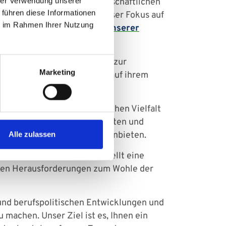
hrer Verwendung unserer
izinischen und pflegewissenschaftlichen
 führen diese Informationen
t zu gewährleisten liegt unser Fokus auf
ie im Rahmen Ihrer Nutzung
menschlichen Betreuung unserer
ldungsmöglichkeiten
bis hin zur
Marketing
gang, wir unterstützen Sie auf ihrem
en aller Pflegenden. Wir sehen Vielfalt
e zu gewährleisten. Das Halten und
flexible Arbeitszeitmodelle anbieten.
Alle zulassen
st für uns elementar und stellt eine
exen Herausforderungen zum Wohle der
 und berufspolitischen Entwicklungen und
 machen. Unser Ziel ist es, Ihnen ein