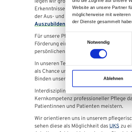
und die Zugriffe auf unsere 
legen wir großen Wert darauf, dass unse
Website an unsere Partner fü
Erkenntnisse arbeiten und dieses Wissen 
möglicherweise mit weiteren
der Aus- und Weiterbildung unserer Mita
der Dienste gesammelt habe
Auszubildenden
und der Integration int
Einwilligungsauswahl
Für unsere Pflegefachpersonen bieten wi
Notwendig
Förderung einer akademischen Weiterbild
persönlichen Weg und möchten gemeinsam
In unseren Teams legen wir großen Wert a
als Chance um Teamzusammenhalt zu förd
Binden unserer Mitarbeitenden hat für uns
Ablehnen
Interdisziplinäre Zusammenarbeit, die üb
Kernkompetenz professioneller Pflege d
Patientinnen und Patienten meistern.
Wir orientieren uns in unserem pflegeris
sehen diese als Möglichkeit das
UKS
zu ei