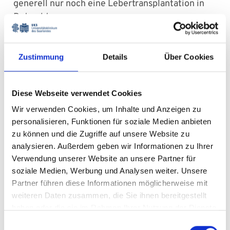
generell nur noch eine Lebertransplantation in
Betracht.
Wann ist der ideale Zeitpunkt
Zustimmung
Details
Über Cookies
für eine
Lebertransplantation?
Diese Webseite verwendet Cookies
Wir verwenden Cookies, um Inhalte und Anzeigen zu
Die dramatische Knappheit an verfügbaren
personalisieren, Funktionen für soziale Medien anbieten
Spenderorganen zwingt Ärztinnen und Ärzte in
zu können und die Zugriffe auf unsere Website zu
eine schwierige Lage: Sie müssen sorgfältig
analysieren. Außerdem geben wir Informationen zu Ihrer
abwägen, wann der ideale Moment für eine
Verwendung unserer Website an unsere Partner für
Lebertransplantation gekommen ist, um das
soziale Medien, Werbung und Analysen weiter. Unsere
bestmögliche Ergebnis angesichts der begrenzt
Partner führen diese Informationen möglicherweise mit
weiteren Daten zusammen, die Sie ihnen bereitgestellt
verfügbaren Spenderorgane zu erzielen. Mit Hilfe
haben oder die sie im Rahmen Ihrer Nutzung der Dienste
von verschiedenen Formeln lässt sich die
gesammelt haben.
Prognose von Patientinnen und Patienten mit
Einwilligungsauswahl