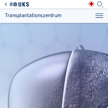
Direkt zum Inhalt springen
Anästhesiologie,
Intensiv-, Notfall-,
Schmerz- &
Palliativmedizin
Apotheke des
Universitätsklinikums
Augen, Haut & HNO
Suchbegriff
Chirurgie, Orthopädie &
Reha
Transplantationszentrum
Frauenheilkunde &
Geburtsmedizin
IM - Innere Medizin
Suchen
Infektionskrankheiten
Kinder- & Jugendmedizin
Klinische Chemie &
Laboratoriumsmedizin /
Zentrallabor
Krebs &
Bluterkrankungen
Mund, Kiefer & Zähne
Nervenzentrum
Pathologie &
Rechtsmedizin
Radiodiagnostik,
Nuklearmedizin &
Kliniken & medizinische Einrichtungen
Strahlentherapie
Spezialisierte
Einrichtungen
Transplantationen
Urologie & Kinderurologie
Patienten & Besucher