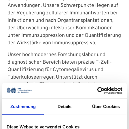
Anwendungen. Unsere Schwerpunkte liegen auf
der Regulierung zellulärer Immunantworten bei
Infektionen und nach Organtransplantationen,
der Überwachung infektiöser Komplikationen
unter Immunsuppression und der Quantifizierung
der Wirkstärke von Immunsuppressiva.
Unser hochmodernes Forschungslabor und
diagnostischer Bereich bieten präzise T-Zell-
Quantifizierung für Cytomegalievirus und
Tuberkuloseerreger. Unterstützt durch
renommierte Förderer wie die Deutsche
Forschungsgemeinschaft, die Else-Kröner-
Fresenius Stiftung, die Deutsche José Carreras
Leukämie Stiftung, die Roche Organ Transplant
Zustimmung
Details
Über Cookies
Research Foundation (ROTRF), die Europäische
Union (EU), das BMBF und die Staatskanzlei des
Diese Webseite verwendet Cookies