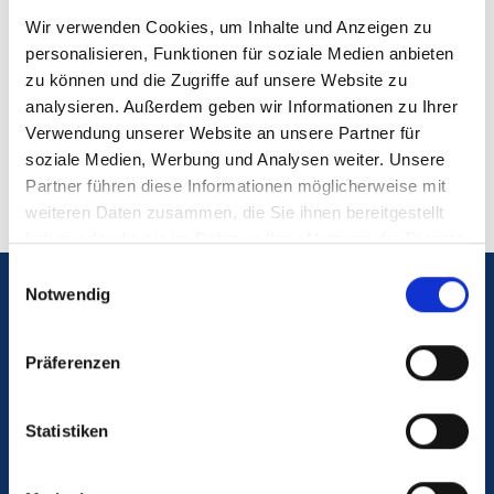
Saarlandes, treiben wir die Wissenschaft voran
Wir verwenden Cookies, um Inhalte und Anzeigen zu
und verbessern die Patientenergebnisse.
personalisieren, Funktionen für soziale Medien anbieten
Transplantations- und
zu können und die Zugriffe auf unsere Website zu
Infektionsimmunologie (UdS)
analysieren. Außerdem geben wir Informationen zu Ihrer
Verwendung unserer Website an unsere Partner für
soziale Medien, Werbung und Analysen weiter. Unsere
Partner führen diese Informationen möglicherweise mit
weiteren Daten zusammen, die Sie ihnen bereitgestellt
haben oder die sie im Rahmen Ihrer Nutzung der Dienste
gesammelt haben.
Einwilligungsauswahl
Notwendig
Notfall
Präferenzen
Blutspende
Statistiken
Kontakt & Anfahrt