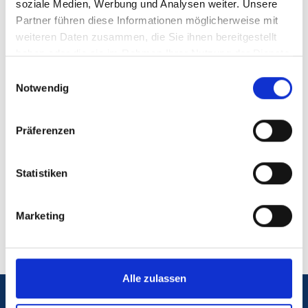
Abweichungen korrigieren.
soziale Medien, Werbung und Analysen weiter. Unsere
Partner führen diese Informationen möglicherweise mit
weiteren Daten zusammen, die Sie ihnen bereitgestellt
haben oder die sie im Rahmen Ihrer Nutzung der Dienste
gesammelt haben.
Einwilligungsauswahl
Notwendig
Präferenzen
Statistiken
Marketing
Alle zulassen