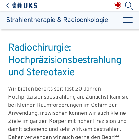
Direkt zum Inhalt springen
Anästhesiologie,
Intensiv-, Notfall-,
Schmerz- &
Palliativmedizin
Apotheke des
Universitätsklinikums
Augen, Haut & HNO
Suchbegriff
Chirurgie, Orthopädie &
Reha
Strahlentherapie & Radioonkologie
Frauenheilkunde &
Geburtsmedizin
IM - Innere Medizin
Suchen
Infektionskrankheiten
Kinder- & Jugendmedizin
Klinische Chemie &
Laboratoriumsmedizin /
Zentrallabor
Krebs &
Bluterkrankungen
Mund, Kiefer & Zähne
Radiochirurgie:
Nervenzentrum
Pathologie &
Rechtsmedizin
Radiodiagnostik,
Nuklearmedizin &
Kliniken & medizinische Einrichtungen
Strahlentherapie
Hochpräzisionsbestrahlung
Spezialisierte
Einrichtungen
Transplantationen
Urologie & Kinderurologie
und Stereotaxie
Patienten & Besucher
Wir bieten bereits seit fast 20 Jahren
Hochpräzisionsbestrahlung an. Zunächst kam sie
bei kleinen Raumforderungen im Gehirn zur
Anwendung, inzwischen können wir auch kleine
Ziele im ganzen Körper mit hoher Präzision und
damit schonend und sehr wirksam bestrahlen.
Daher verwenden wir auch gerne den Begriff