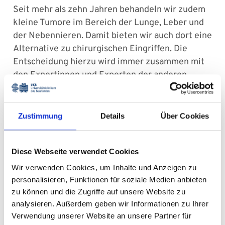
Seit mehr als zehn Jahren behandeln wir zudem
kleine Tumore im Bereich der Lunge, Leber und
der Nebennieren. Damit bieten wir auch dort eine
Alternative zu chirurgischen Eingriffen. Die
Entscheidung hierzu wird immer zusammen mit
den Expertinnen und Experten der anderen
Fachabteilungen am
UKS
in interdisziplinären
Tumorkonferenzen getroffen.
Zustimmung
Details
Über Cookies
In den letzten Jahren haben wir unsere
Ausstattung auf die Hochpräzisionsbestrahlung
ausgelegt. Sowohl unser
CT
als auch die
Diese Webseite verwendet Cookies
Therapiegeräte und Zusatzsysteme sind optimal
Wir verwenden Cookies, um Inhalte und Anzeigen zu
auf die Erfassung und das Management von
personalisieren, Funktionen für soziale Medien anbieten
Zielen in Bewegung abgestimmt. So können wir
zu können und die Zugriffe auf unsere Website zu
beispielsweise die Therapie während der
analysieren. Außerdem geben wir Informationen zu Ihrer
Durchführung überwachen und kleinste
Verwendung unserer Website an unsere Partner für