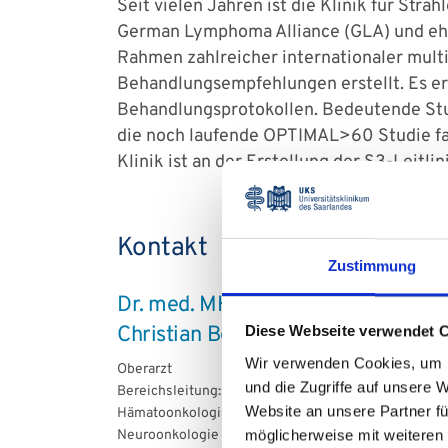
Seit vielen Jahren ist die Klinik für Str
German Lymphoma Alliance (GLA) und e
Rahmen zahlreicher internationaler mult
Behandlungsempfehlungen erstellt. Es er
Behandlungsprotokollen. Bedeutende Stu
die noch laufende OPTIMAL>60 Studie fa
Klinik ist an der Erstellung der S3-Leitl
Kontakt
Zustimmung
Dr. med. MHBA
Christian Berdel
Diese Webseite verwendet 
Wir verwenden Cookies, um I
Oberarzt
und die Zugriffe auf unsere 
Bereichsleitung:
Website an unsere Partner fü
Hämatoonkologische Systemerkrankungen &
möglicherweise mit weiteren
Neuroonkologie