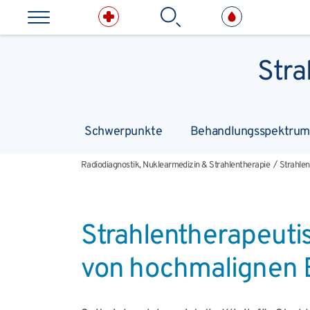
Direkt zum Inhalt springen
Suchbe
Stra
Kliniken & medizinische E
Schwerpunkte
Behandlungsspektrum
Radiodiagnostik, Nuklearmedizin & Strahlentherapie
Strahle
Radiodiagnostik, Nuklearmedizin & Strahlentherapie
Strahle
Strahlentherapeuti
von hochmalignen