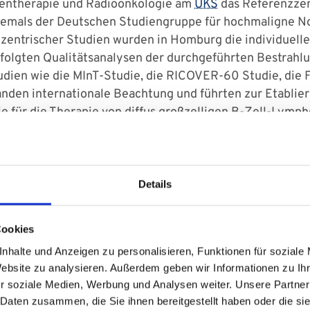
ahlentherapie und Radioonkologie am
UKS
das Referenzzen
hemals der Deutschen Studiengruppe für hochmaligne
izentrischer Studien wurden in Homburg die individuell
folgten Qualitätsanalysen der durchgeführten Bestrahlu
dien wie die MInT-Studie, die RICOVER-60 Studie, di
nden internationale Beachtung und führten zur Etablie
inie für die Therapie von diffus großzelligen B-Zell-Lymp
Details
Cookies
nhalte und Anzeigen zu personalisieren, Funktionen für soziale
Website zu analysieren. Außerdem geben wir Informationen zu I
r soziale Medien, Werbung und Analysen weiter. Unsere Partner
 Daten zusammen, die Sie ihnen bereitgestellt haben oder die s