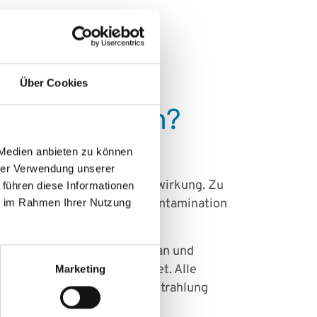
dizinischen Versorgung von
tellt.
Über Cookies
nschutzzentrum?
 Medien anbieten zu können
u koordinieren, die unter die
hrer Verwendung unserer
len mit erhöhter Strahleneinwirkung. Zu
 führen diese Informationen
ntation von radioaktiver Kontamination
ie im Rahmen Ihrer Nutzung
llen stationäre Überwachung an und
pezialkliniken weitergeleitet. Alle
Marketing
n Umgang mit ionisierender Strahlung