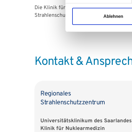
Die Klinik für Nuklearmedizin am
UKS
sor
Strahlenschutzexpertin oder einem Strahl
Ablehnen
Kontakt & Ansprec
Regionales
Strahlenschutzzentrum
Universitätsklinikum des Saarlandes
Klinik für Nuklearmedizin