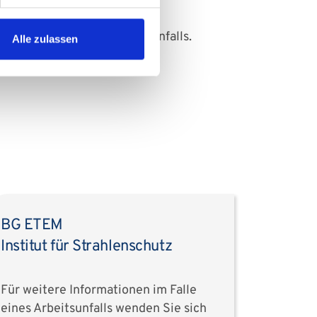
 eines Arztes sowie einer
 Maßnahmen im Falle eines Unfalls.
Alle zulassen
BG ETEM
Institut für Strahlenschutz
Für weitere Informationen im Falle
eines Arbeitsunfalls wenden Sie sich