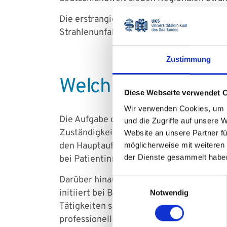
Die erstrangige Aufgabe des Strahlensch
Strahlenunfallpatienten. Falls nötig, wir
Zustimmung
Welche Aufgaben ha
Diese Webseite verwendet 
Wir verwenden Cookies, um I
Die Aufgabe der Klinik für Nuklearmediz
und die Zugriffe auf unsere 
Zuständigkeit der gesetzlichen Unfallver
Website an unsere Partner fü
den Hauptaufgaben zählen die medizinisc
möglicherweise mit weiteren
der Dienste gesammelt habe
bei Patientinnen, Patienten und deren K
Darüber hinaus bietet das regionale Str
Einwilligungsauswahl
initiiert bei Bedarf therapeutische Maßna
Notwendig
Tätigkeiten sind essenziell, um die Sich
professionell zu handhaben.