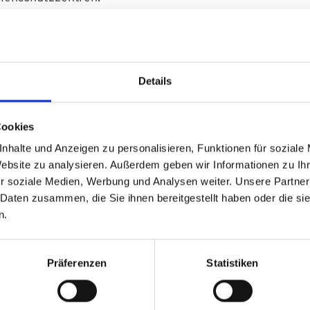
utzzentrums ist die Einleitung und Koordination der me
d hier eine direkte Versorgung und Überwachung sicherges
Details
t ein Regionales Strahle
Cookies
nhalte und Anzeigen zu personalisieren, Funktionen für soziale
in als RSZ
UKS
ist es alle Aspekte des Strahlenschutzes z
Website zu analysieren. Außerdem geben wir Informationen zu I
sicherungsträger fallen. Insbesondere nach Arbeitsunfäl
r soziale Medien, Werbung und Analysen weiter. Unsere Partner
he Beratung und Diagnose, die Feststellung und Dokume
 Daten zusammen, die Sie ihnen bereitgestellt haben oder die s
n.
leidung sowie deren Dekontamination.
ahlenschutzzentrum eine ambulante und in speziellen Fä
hmen. Sollte es erforderlich sein, werden Betroffene an S
Präferenzen
Statistiken
erheit und Gesundheit der Betroffenen zu sichern und de