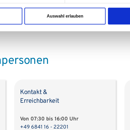
gt mit einer ständigen Rufbereitschaft einer Ärztin oder
enschutzexperten für die Einleitung der erforderlichen
Auswahl erlauben
hpersonen
Kontakt &
Erreichbarkeit
Von 07:30 bis 16:00 Uhr
+49 6841 16 - 22201