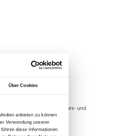
Über Cookies
nelle Radiologie zu jeder Tages- und
 Medien anbieten zu können
hrer Verwendung unserer
 führen diese Informationen