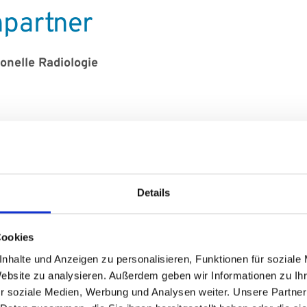
hpartner
onelle Radiologie
Details
Cookies
können Sie die Klinik für Diagnostische und Interventio
nhalte und Anzeigen zu personalisieren, Funktionen für soziale
r des
UKS
kontaktieren
Website zu analysieren. Außerdem geben wir Informationen zu I
r soziale Medien, Werbung und Analysen weiter. Unsere Partner