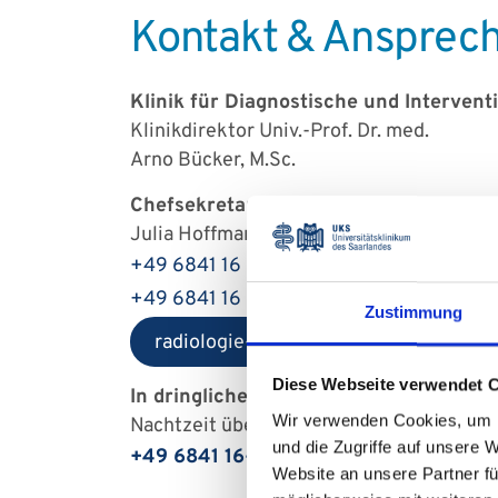
Kontakt & Ansprec
Klinik für Diagnostische und Interventi
Klinikdirektor Univ.-Prof. Dr. med.
Arno Bücker, M.Sc.
Chefsekretariat
Julia Hoffmann
+49 6841 16 - 24601
+49 6841 16 - 24696
Zustimmung
radiologie-sekretariat
uks
eu
Diese Webseite verwendet 
In dringlichen medizinischen Notfällen
Wir verwenden Cookies, um I
Nachtzeit über die Notfalltelefonnumme
und die Zugriffe auf unsere 
+49 6841 16-30000
Website an unsere Partner fü