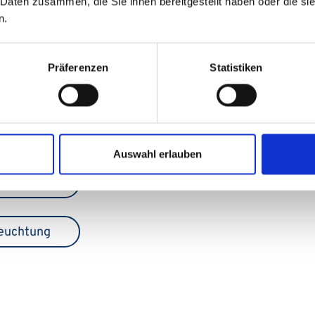
 Daten zusammen, die Sie ihnen bereitgestellt haben oder die s
n.
Präferenzen
Statistiken
ndort IMED , Gebäude 41
Anmeldung
+49 6841 16-15490
Auswahl erlauben
leuchtung