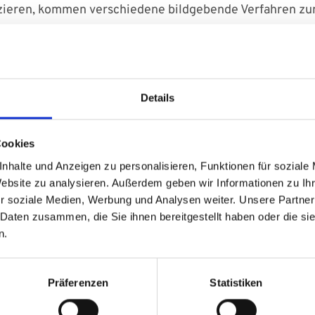
zieren, kommen verschiedene bildgebende Verfahren zu
e Untersuchung liefert detaillierte Bilder des Gehirns
bei akuten Blutungen ist die CT eine schnelle und zuv
Details
untersuchung der Blutgefäße hilft dabei, die genaue St
Cookies
 wird ein Kontrastmittel in die Blutgefäße injiziert.
nhalte und Anzeigen zu personalisieren, Funktionen für soziale
Website zu analysieren. Außerdem geben wir Informationen zu I
r soziale Medien, Werbung und Analysen weiter. Unsere Partner
 Daten zusammen, die Sie ihnen bereitgestellt haben oder die s
alformationen behandelt?
n.
ängt von deren Art, Größe und Lage ab. Ziel der Behand
Präferenzen
Statistiken
n oder anderen Komplikationen zu minimieren.