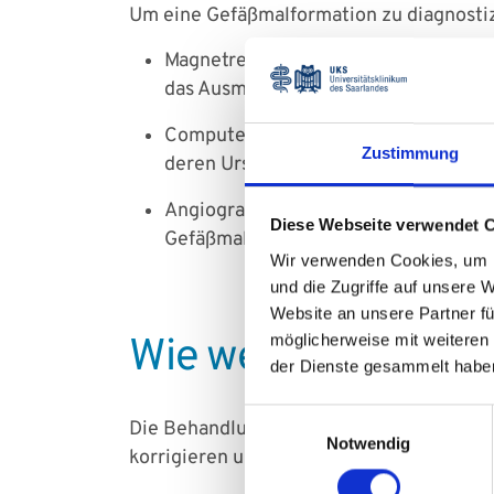
Um eine Gefäßmalformation zu diagnosti
Magnetresonanztomografie (MRT): Dies
das Ausmaß der Malformation geben.
Computertomografie (CT): Besonders 
Zustimmung
deren Ursprung darzustellen.
Angiografie: Diese spezielle Röntgen
Diese Webseite verwendet 
Gefäßmalformation zu erkennen. Hierzu
Wir verwenden Cookies, um I
und die Zugriffe auf unsere 
Website an unsere Partner fü
möglicherweise mit weiteren
Wie werden Gefäßm
der Dienste gesammelt habe
Einwilligungsauswahl
Die Behandlung von Gefäßmalformationen h
Notwendig
korrigieren und das Risiko von Blutunge