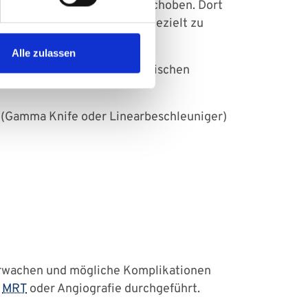
 bis zur Malformation vorgeschoben. Dort
 Ziel ist es, die Blutgefäße gezielt zu
Alle zulassen
ion durch einen neurochirurgischen
e (Gamma Knife oder Linearbeschleuniger)
berwachen und mögliche Komplikationen
s
MRT
oder Angiografie durchgeführt.