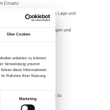
m Einsatz:
 und kann Aufschluss über die Lage und
erlässige Methode, um Blutungen und
Über Cookies
ruktur und Durchblutung der
 Medien anbieten zu können
hrer Verwendung unserer
 führen diese Informationen
ie im Rahmen Ihrer Nutzung
lung ist es, die Fehlbildung zu
Marketing