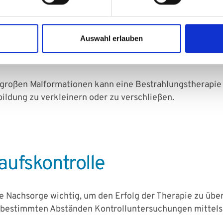
siven Verfahren wird ein Katheter durch die Blutgefäße
ebracht, also ein Stoff, der ein Blutgerinnsel hervorruft.
 zu blockieren.
Auswahl erlauben
igen Fällen kann es notwendig sein, die Gefäßmalformat
telgroßen Malformationen kann eine Bestrahlungstherapi
ildung zu verkleinern oder zu verschließen.
aufskontrolle
e Nachsorge wichtig, um den Erfolg der Therapie zu ü
in bestimmten Abständen Kontrolluntersuchungen mittel