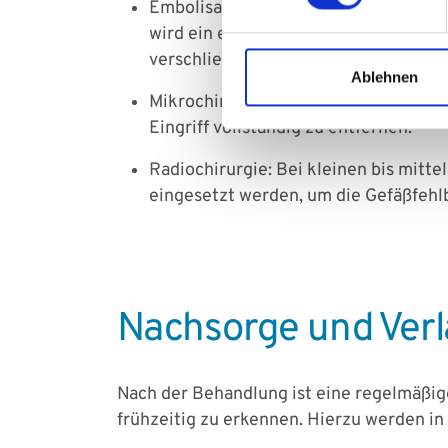
Embolisation: Bei diesem minimalinva
wird ein embolisierendes Material eing
verschließen und so die Malformation
Ablehnen
Mikrochirurgische Entfernung: In ein
Eingriff vollständig zu entfernen.
Radiochirurgie: Bei kleinen bis mit
eingesetzt werden, um die Gefäßfehlb
Nachsorge und Verl
Nach der Behandlung ist eine regelmäßig
frühzeitig zu erkennen. Hierzu werden 