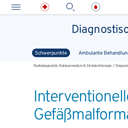
Direkt zum Inhalt springen
Suchbe
Diagnostisc
Kliniken & medizinische E
Schwerpunkte
Ambulante Behandlun
Radiodiagnostik, Nuklearmedizin & Strahlentherapie
Diagnost
Radiodiagnostik, Nuklearmedizin & Strahlentherapie
Diagnost
Interventionel
Gefäßmalform