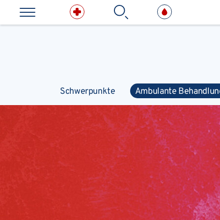
Direkt zum Inhalt springen
Suchbe
Kliniken & medizinische E
Schwerpunkte
Ambulante Behandlun
Nervenzentrum
Neurologie
Ambulante Behandlung
Myas