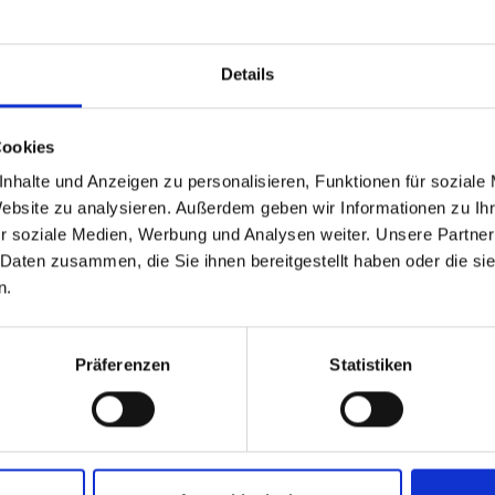
thenia gravis
Details
ieren, verwenden wir verschiedene Methoden. Dazu geh
gische Diagnostik mittels repetitiver Stimulation des m
skelaktivität und bildgebende Verfahren wie
CT
vom Tho
Cookies
such mit Pyridostigmin ist möglich, bei dem ein Acetyl
nhalte und Anzeigen zu personalisieren, Funktionen für soziale
e nach geschilderter Sympotmatik z.B. die Muskelschwäc
Website zu analysieren. Außerdem geben wir Informationen zu I
 für Myasthenia gravis ist.
r soziale Medien, Werbung und Analysen weiter. Unsere Partner
 Daten zusammen, die Sie ihnen bereitgestellt haben oder die s
n.
henia gravis
Präferenzen
Statistiken
 Universitätsklinikum des Saarlandes (
UKS
) umfasst ve
n die Kommunikation zwischen Nerven und Muskeln, wä
Fällen können Plasmapherese (Entfernung der Antikörper
ektomie, also die Entfernung des Thymus, kann ebenfall