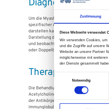
Diagnostik bei Myas
Zustimmung
Um die Myasthenia gravis zu diagnostiz
spezifischer Antikörper, elektrophysiolo
darstellen kann zur Untersuchung der Mu
Diese Webseite verwendet 
Darstellung des Thymus. Ein Therapiever
Wir verwenden Cookies, um I
und beobachtet wird, ob sich dadurch, j
und die Zugriffe auf unsere 
oder Doppelbilder verbessern, was typisch
Website an unsere Partner fü
möglicherweise mit weiteren
der Dienste gesammelt habe
Therapie der Myast
Einwilligungsauswahl
Notwendig
Die Behandlung der Myasthenia gravis am
Acetylcholinesterase-Hemmer verbesser
der Antikörper reduzieren. In schweren 
Immunglobuline (IVIG) helfen. Eine Thym