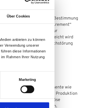
Über Cookies
ören Blutuntersuchungen zur Bestimmung
otorischen Nervs, der ein „Dekrement“
rax oder
MRT
vom Thorax zur
cholinesterasehemmer verabreicht wird
 Medien anbieten zu können
he, die Schluckstörung, Sprechstörung
hrer Verwendung unserer
 führen diese Informationen
ie im Rahmen Ihrer Nutzung
Marketing
rschiedene Ansätze. Medikamente wie
hrend Immunsuppressiva die Produktion
 aus dem Blut) oder intravenöse
s in Betracht gezogen werden.