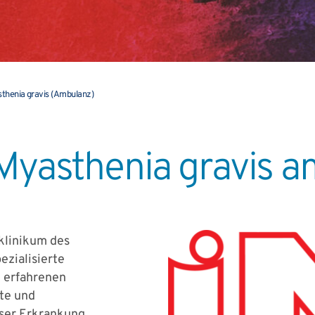
thenia gravis (Ambulanz)
Myasthenia gravis 
sklinikum des
pezialisierte
e erfahrenen
ite und
eser Erkrankung.