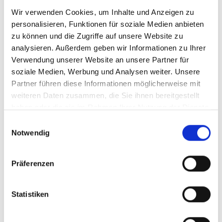
Zähne zu reparieren und zu erhalten
Wir verwenden Cookies, um Inhalte und Anzeigen zu
Behandlung von Parodontalerkrankungen
personalisieren, Funktionen für soziale Medien anbieten
Parodontale Mikrochirurgie
zu können und die Zugriffe auf unsere Website zu
Periimplantitis-Therapie
(Entzündungen um
analysieren. Außerdem geben wir Informationen zu Ihrer
das Implantat)
Verwendung unserer Website an unsere Partner für
Wurzelkanalbehandlungen
(mit Mikroskop)
soziale Medien, Werbung und Analysen weiter. Unsere
Kinder- und Jugendzahnheilkunde
Partner führen diese Informationen möglicherweise mit
weiteren Daten zusammen, die Sie ihnen bereitgestellt
Mitbehandlung von dentalen Traumata
haben oder die sie im Rahmen Ihrer Nutzung der Dienste
Mitbehandlung onkologischer
gesammelt haben.
Patientinnen und Patienten:
umfassende
Einwilligungsauswahl
Notwendig
zahnmedizinische Versorgung, wenn
Nebenwirkungen der Tumorbehandlungen
die Mund- und Zahngesundheit
Präferenzen
beeinträchtigen
Mitbehandlung von Patientinnen und
Statistiken
Patienten mit seltenen Erkrankungen
Implantologie bei Parodontitispatientinnen