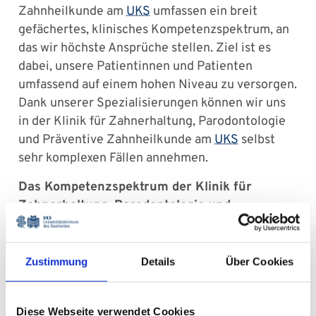
Zahnheilkunde am
UKS
umfassen ein breit
gefächertes, klinisches Kompetenzspektrum, an
das wir höchste Ansprüche stellen. Ziel ist es
dabei, unsere Patientinnen und Patienten
umfassend auf einem hohen Niveau zu versorgen.
Dank unserer Spezialisierungen können wir uns
in der Klinik für Zahnerhaltung, Parodontologie
und Präventive Zahnheilkunde am
UKS
selbst
sehr komplexen Fällen annehmen.
Das Kompetenzspektrum der Klinik für
Zahnerhaltung, Parodontologie und
Präventive Zahnheilkunde am UKS umfasst:
Prävention und Diagnostik von Karies und
Zustimmung
Details
Über Cookies
Parodontopathien
(Zahnfleischerkrankungen)
Restaurative Kariestherapie
, um kariöse
Diese Webseite verwendet Cookies