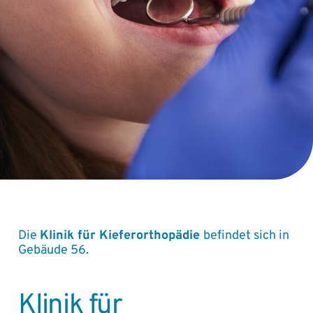
Die
Klinik für Kieferorthopädie
befindet sich in
Gebäude 56.
Klinik für