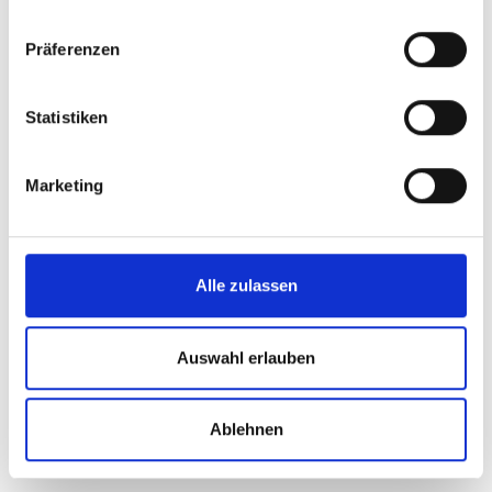
Weitere Ansprechpersonen
Präferenzen
Statistiken
Zahnmedizinische
Fachangestellte (ZMF)
Marketing
Melanie Fischer
Ebru Haliloglu
Alle zulassen
Vanessa Munsch
Sandra Osmanovic
Auswahl erlauben
+49 6841 16-24915
Ablehnen