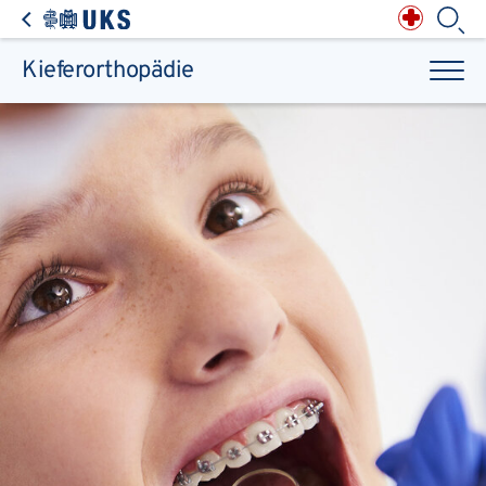
Direkt zum Inhalt springen
Anästhesiologie,
Intensiv-, Notfall-,
Schmerz- &
Palliativmedizin
Apotheke des
Universitätsklinikums
Augen, Haut & HNO
Suchbegriff
Chirurgie, Orthopädie &
Reha
Kieferorthopädie
Frauenheilkunde &
Geburtsmedizin
IM - Innere Medizin
Suchen
Infektionskrankheiten
Kinder- & Jugendmedizin
Klinische Chemie &
Laboratoriumsmedizin /
Zentrallabor
Krebs &
Bluterkrankungen
Mund, Kiefer & Zähne
Nervenzentrum
Pathologie &
Rechtsmedizin
Radiodiagnostik,
Nuklearmedizin &
Kliniken & medizinische Einrichtungen
Strahlentherapie
Spezialisierte
Einrichtungen
Transplantationen
Urologie & Kinderurologie
Patienten & Besucher