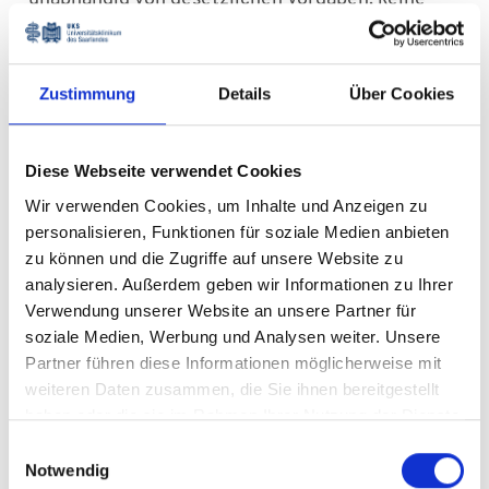
krankheitsbezogenen Dialoge per Telefon oder
E-Mail. Vereinbaren Sie bitte einen persönlichen
Beratungstermin in unserer Klinik.
Zustimmung
Details
Über Cookies
Unser Team freut sich auf Ihren Besuch
Diese Webseite verwendet Cookies
Youtube und
Wir verwenden Cookies, um Inhalte und Anzeigen zu
Kieferorthopädie
personalisieren, Funktionen für soziale Medien anbieten
zu können und die Zugriffe auf unsere Website zu
analysieren. Außerdem geben wir Informationen zu Ihrer
Was tun beim Warten? Informieren Sie sich vorab
Verwendung unserer Website an unsere Partner für
auf dem YouTube-
Kanal von Prof. Radlanski
aus
soziale Medien, Werbung und Analysen weiter. Unsere
Berlin.
Partner führen diese Informationen möglicherweise mit
Hier finden Sie leicht verständliche
weiteren Daten zusammen, die Sie ihnen bereitgestellt
Informationen zum Thema Kieferorthopädie.
haben oder die sie im Rahmen Ihrer Nutzung der Dienste
gesammelt haben.
Einwilligungsauswahl
Notwendig