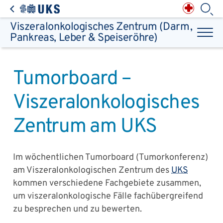
Direkt zum Inhalt springen
Anästhesiologie,
Intensiv-, Notfall-,
Schmerz- &
Palliativmedizin
Apotheke des
Universitätsklinikums
Augen, Haut & HNO
Suchbegriff
Viszeralonkologisches Zentrum (Darm,
Chirurgie, Orthopädie &
Reha
Frauenheilkunde &
Pankreas, Leber & Speiseröhre)
Geburtsmedizin
IM - Innere Medizin
Suchen
Infektionskrankheiten
Kinder- & Jugendmedizin
Klinische Chemie &
Laboratoriumsmedizin /
Zentrallabor
Krebs &
Bluterkrankungen
Mund, Kiefer & Zähne
Tumorboard –
Nervenzentrum
Pathologie &
Rechtsmedizin
Radiodiagnostik,
Nuklearmedizin &
Kliniken & medizinische Einrichtungen
Strahlentherapie
Viszeralonkologisches
Spezialisierte
Einrichtungen
Transplantationen
Urologie & Kinderurologie
Zentrum am UKS
Patienten & Besucher
Im wöchentlichen Tumorboard (Tumorkonferenz)
am Viszeralonkologischen Zentrum des
UKS
kommen verschiedene Fachgebiete zusammen,
um viszeralonkologische Fälle fachübergreifend
zu besprechen und zu bewerten.