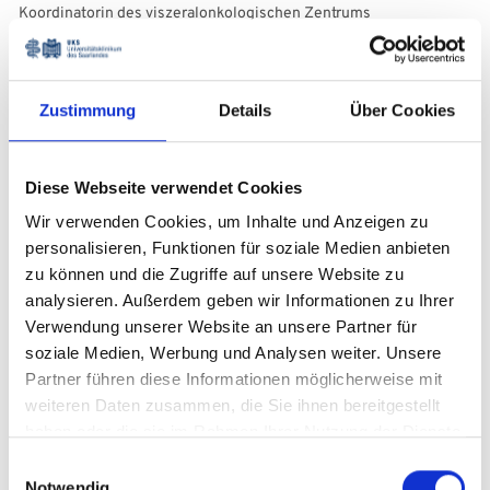
Koordinatorin des viszeralonkologischen Zentrums
Darmkrebszentrum am UKS
+49 6841 16-31077
Zustimmung
Details
Über Cookies
E-Mail
Diese Webseite verwendet Cookies
Wir verwenden Cookies, um Inhalte und Anzeigen zu
personalisieren, Funktionen für soziale Medien anbieten
zu können und die Zugriffe auf unsere Website zu
Laura Brusokas
analysieren. Außerdem geben wir Informationen zu Ihrer
Koordinatorin des viszeralonkologischen Zentrums
Verwendung unserer Website an unsere Partner für
Darmkrebszentrum am UKS
soziale Medien, Werbung und Analysen weiter. Unsere
Partner führen diese Informationen möglicherweise mit
+49 6841 16-31077
weiteren Daten zusammen, die Sie ihnen bereitgestellt
haben oder die sie im Rahmen Ihrer Nutzung der Dienste
gesammelt haben.
Einwilligungsauswahl
E-Mail
Notwendig