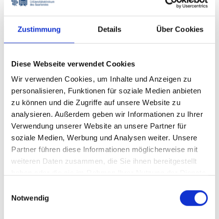
Zustimmung
Details
Über Cookies
Neuroonkologisch
Prostatakrebszent
e Zentrum
rum
Diese Webseite verwendet Cookies
Wir verwenden Cookies, um Inhalte und Anzeigen zu
personalisieren, Funktionen für soziale Medien anbieten
zu können und die Zugriffe auf unsere Website zu
analysieren. Außerdem geben wir Informationen zu Ihrer
Verwendung unserer Website an unsere Partner für
soziale Medien, Werbung und Analysen weiter. Unsere
Partner führen diese Informationen möglicherweise mit
Wir sind zertifiziert - UTS Profil
weiteren Daten zusammen, die Sie ihnen bereitgestellt
haben oder die sie im Rahmen Ihrer Nutzung der Dienste
gesammelt haben.
Einwilligungsauswahl
Notwendig