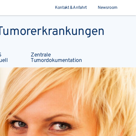
Kontakt & Anfahrt
Newsroom
r Tumorerkrankungen
Suchen
S
Zentrale
uell
Tumordokumentation