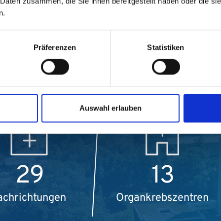
 Daten zusammen, die Sie ihnen bereitgestellt haben oder die s
n.
UTS in Zahlen
Präferenzen
Statistiken
Auswahl erlauben
29
13
achrichtungen
Organkrebszentren