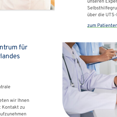
unseren Exper
Selbsthilfegr
über die UTS-P
zum Patienten
ntrum für
landes
trale
eten wir Ihnen
t Kontakt zu
 aufzunehmen