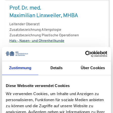
Prof. Dr. med.
Maximilian Linxweiler, MHBA
Leitender Oberarzt
Zusatzbezeichnung Allergologie
Zusatzbezeichnung Plastische Operationen
Hals-, Nasen- und Ohrenheilkunde
+49 6841 16 - 22900
+49 6841 16 - 22997
Zustimmung
Details
Über Cookies
E-Mail
Profil
Diese Webseite verwendet Cookies
Wir verwenden Cookies, um Inhalte und Anzeigen zu
personalisieren, Funktionen für soziale Medien anbieten
zu können und die Zugriffe auf unsere Website zu
Klinische Studien der Klinik
analysieren. Außerdem geben wir Informationen zu Ihrer