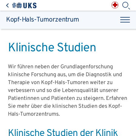
Direkt zum Inhalt springen
Anästhesiologie,
Intensiv-, Notfall-,
Schmerz- &
Palliativmedizin
Apotheke des
Universitätsklinikums
Augen, Haut & HNO
Suchbegriff
Chirurgie, Orthopädie &
Reha
Kopf-Hals-Tumorzentrum
Frauenheilkunde &
Geburtsmedizin
IM - Innere Medizin
Suchen
Infektionskrankheiten
Kinder- & Jugendmedizin
Klinische Chemie &
Laboratoriumsmedizin /
Zentrallabor
Krebs &
Bluterkrankungen
Mund, Kiefer & Zähne
Klinische Studien
Nervenzentrum
Pathologie &
Rechtsmedizin
Radiodiagnostik,
Nuklearmedizin &
Kliniken & medizinische Einrichtungen
Strahlentherapie
Spezialisierte
Einrichtungen
Transplantationen
Urologie & Kinderurologie
Wir führen neben der Grundlagenforschung
klinische Forschung aus, um die Diagnostik und
Patienten & Besucher
Therapie von Kopf-Hals-Tumoren weiter zu
verbessern und so die Lebensqualität unserer
Patientinnen und Patienten zu steigern. Erfahren
Sie mehr über die klinischen Studien des Kopf-
Hals-Tumorzentrums.
Klinische Studien der Klinik