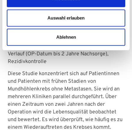
zum Verlauf von Tumoren der Mundhöhle in
niedrigen klinischen Stadien
Auswahl erlauben
Kollektiv:
Klinisch T1/T2 Erst-
Mundhöhlenkarzinome, cN0, cM0
Ablehnen
Studienziel:
Evaluation der Lebensqualität im
Verlauf (OP-Datum bis 2 Jahre Nachsorge),
Rezidivkontrolle
Diese Studie konzentriert sich auf Patientinnen
und Patienten mit frühen Stadien von
Mundhöhlenkrebs ohne Metastasen. Sie wird an
mehreren Kliniken parallel durchgeführt. Über
einen Zeitraum von zwei Jahren nach der
Operation wird die Lebensqualität beobachtet
und bewertet. Es wird überprüft, wie häufig es zu
einem Wiederauftreten des Krebses kommt.