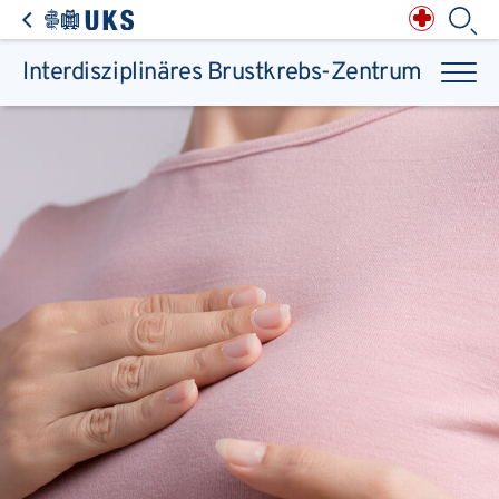
Direkt zum Inhalt springen
Anästhesiologie,
Intensiv-, Notfall-,
Schmerz- &
Palliativmedizin
Apotheke des
Universitätsklinikums
Augen, Haut & HNO
Suchbegriff
Chirurgie, Orthopädie &
Reha
Interdisziplinäres Brustkrebs-Zentrum
Frauenheilkunde &
Geburtsmedizin
IM - Innere Medizin
Suchen
Infektionskrankheiten
Kinder- & Jugendmedizin
Klinische Chemie &
Laboratoriumsmedizin /
Zentrallabor
Krebs &
Bluterkrankungen
Mund, Kiefer & Zähne
Nervenzentrum
Pathologie &
Rechtsmedizin
Radiodiagnostik,
Nuklearmedizin &
Kliniken & medizinische Einrichtungen
Strahlentherapie
Spezialisierte
Einrichtungen
Transplantationen
Urologie & Kinderurologie
Patienten & Besucher