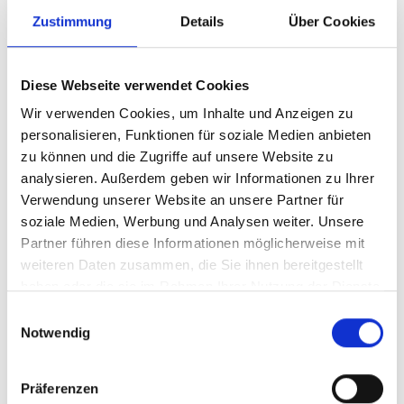
Zustimmung
Details
Über Cookies
Farbdoppler-Sonografie
Diese Webseite verwendet Cookies
Elastografie
Wir verwenden Cookies, um Inhalte und Anzeigen zu
personalisieren, Funktionen für soziale Medien anbieten
zu können und die Zugriffe auf unsere Website zu
analysieren. Außerdem geben wir Informationen zu Ihrer
Verwendung unserer Website an unsere Partner für
Minimalinvasive Diagnostik
soziale Medien, Werbung und Analysen weiter. Unsere
Partner führen diese Informationen möglicherweise mit
der Brust
weiteren Daten zusammen, die Sie ihnen bereitgestellt
haben oder die sie im Rahmen Ihrer Nutzung der Dienste
Unter einer Biopsie versteht man die Entnahme
gesammelt haben.
Einwilligungsauswahl
einer Gewebeprobe aus dem verdächtigen
Notwendig
Gewebe. Nur die mikroskopische Untersuchung
einer Gewebeprobe der Brust kann endgültig
Präferenzen
Klarheit darüber geben, ob ein Tumor gut- oder