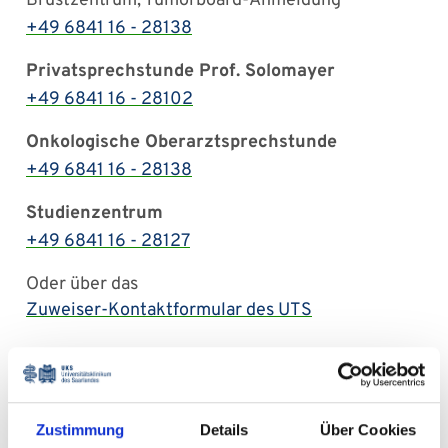
Brustzentrum, Tumorboard-Anmeldung
+49 6841 16 - 28138
Privatsprechstunde Prof. Solomayer
+49 6841 16 - 28102
Onkologische Oberarztsprechstunde
+49 6841 16 - 28138
Studienzentrum
+49 6841 16 - 28127
Oder über das
Zuweiser-Kontaktformular des UTS
Fortbildungsangebote des
Brustkrebszentrums am UKS
Zustimmung
Details
Über Cookies