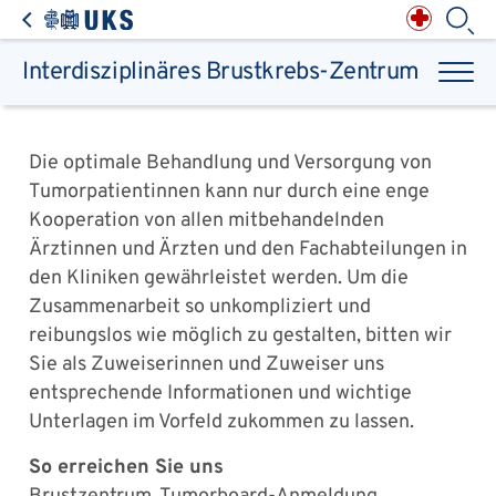
Direkt zum Inhalt springen
Anästhesiologie,
Intensiv-, Notfall-,
Schmerz- &
Palliativmedizin
Apotheke des
Universitätsklinikums
Augen, Haut & HNO
Suchbegriff
Chirurgie, Orthopädie &
Reha
Interdisziplinäres Brustkrebs-Zentrum
Frauenheilkunde &
Geburtsmedizin
IM - Innere Medizin
Suchen
Infektionskrankheiten
Kinder- & Jugendmedizin
Klinische Chemie &
Laboratoriumsmedizin /
Zentrallabor
Krebs &
Bluterkrankungen
Mund, Kiefer & Zähne
Die optimale Behandlung und Versorgung von
Nervenzentrum
Pathologie &
Rechtsmedizin
Tumorpatientinnen kann nur durch eine enge
Radiodiagnostik,
Nuklearmedizin &
Kliniken & medizinische Einrichtungen
Strahlentherapie
Spezialisierte
Einrichtungen
Kooperation von allen mitbehandelnden
Transplantationen
Urologie & Kinderurologie
Ärztinnen und Ärzten und den Fachabteilungen in
den Kliniken gewährleistet werden. Um die
Patienten & Besucher
Zusammenarbeit so unkompliziert und
reibungslos wie möglich zu gestalten, bitten wir
Sie als Zuweiserinnen und Zuweiser uns
entsprechende Informationen und wichtige
Unterlagen im Vorfeld zukommen zu lassen.
So erreichen Sie uns