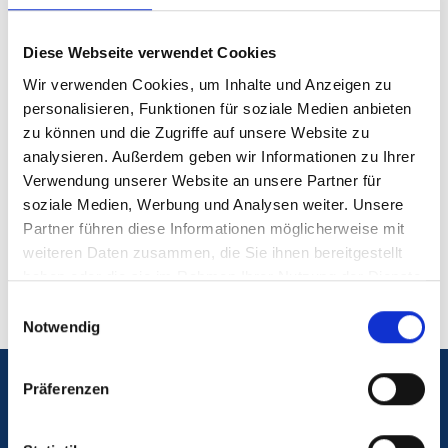
Wir bieten für niedergelassene Kolleginnen und
Diese Webseite verwendet Cookies
Kollegen sowie andere Berufsgruppen eine Reihe
Wir verwenden Cookies, um Inhalte und Anzeigen zu
von Fort- und Weiterbildungsveranstaltungen an.
personalisieren, Funktionen für soziale Medien anbieten
Nähere Informationen über diese
zu können und die Zugriffe auf unsere Website zu
Veranstaltungen finden Sie auf den Seiten der
analysieren. Außerdem geben wir Informationen zu Ihrer
Frauenklinik
Verwendung unserer Website an unsere Partner für
soziale Medien, Werbung und Analysen weiter. Unsere
Partner führen diese Informationen möglicherweise mit
weiteren Daten zusammen, die Sie ihnen bereitgestellt
haben oder die sie im Rahmen Ihrer Nutzung der Dienste
gesammelt haben.
Einwilligungsauswahl
Notwendig
Präferenzen
Notfall