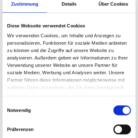
Prof. Dr.
Zustimmung
Details
Über Cookies
Marc Remke
Direktor der Klinik für Pädiatrische
Diese Webseite verwendet Cookies
Onkologie & Hämatologie
Pädiatrische Onkologie und Hämatologie
Wir verwenden Cookies, um Inhalte und Anzeigen zu
personalisieren, Funktionen für soziale Medien anbieten
zu können und die Zugriffe auf unsere Website zu
Profil
analysieren. Außerdem geben wir Informationen zu Ihrer
Verwendung unserer Website an unsere Partner für
soziale Medien, Werbung und Analysen weiter. Unsere
Partner führen diese Informationen möglicherweise mit
weiteren Daten zusammen, die Sie ihnen bereitgestellt
haben oder die sie im Rahmen Ihrer Nutzung der Dienste
gesammelt haben.
Einwilligungsauswahl
Notwendig
Präferenzen