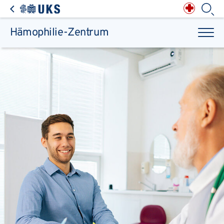
Direkt zum Inhalt springen
Anästhesiologie,
Intensiv-, Notfall-,
Schmerz- &
Palliativmedizin
Apotheke des
Universitätsklinikums
Augen, Haut & HNO
Suchbegriff
Chirurgie, Orthopädie &
Reha
Hämophilie-Zentrum
Frauenheilkunde &
Geburtsmedizin
IM - Innere Medizin
Suchen
Infektionskrankheiten
Kinder- & Jugendmedizin
Klinische Chemie &
Laboratoriumsmedizin /
Zentrallabor
Krebs &
Bluterkrankungen
Mund, Kiefer & Zähne
Nervenzentrum
Pathologie &
Rechtsmedizin
Radiodiagnostik,
Nuklearmedizin &
Kliniken & medizinische Einrichtungen
Strahlentherapie
Spezialisierte
Einrichtungen
Transplantationen
Urologie & Kinderurologie
Patienten & Besucher