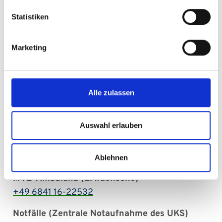
Statistiken
Marketing
​​​​​​​MVZ-Ambulanz
(Erwachsene) im Institut für
Alle zulassen
Klinische Hämostaseologie
und Transfusionsmedizin
Auswahl erlauben
Gebäude 1
Direktor: Univ.-Prof. Dr. med. Hermann Eichler
Ablehnen
MVZ-Ambulanz (Erwachsene)
+49 6841 16-22532
Notfälle (Zentrale Notaufnahme des UKS)