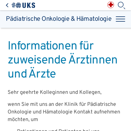
Direkt zum Inhalt springen
Anästhesiologie,
Intensiv-, Notfall-,
Schmerz- &
Palliativmedizin
Apotheke des
Universitätsklinikums
Augen, Haut & HNO
Suchbegriff
Chirurgie, Orthopädie &
Reha
Pädiatrische Onkologie & Hämatologie
Frauenheilkunde &
Geburtsmedizin
IM - Innere Medizin
Suchen
Infektionskrankheiten
Kinder- & Jugendmedizin
Klinische Chemie &
Laboratoriumsmedizin /
Zentrallabor
Krebs &
Bluterkrankungen
Mund, Kiefer & Zähne
Informationen für
Nervenzentrum
Pathologie &
Rechtsmedizin
Radiodiagnostik,
Nuklearmedizin &
Kliniken & medizinische Einrichtungen
Strahlentherapie
zuweisende Ärztinnen
Spezialisierte
Einrichtungen
Transplantationen
Urologie & Kinderurologie
und Ärzte
Patienten & Besucher
Sehr geehrte Kolleginnen und Kollegen,
wenn Sie mit uns an der Klinik für Pädiatrische
Onkologie und Hämatologie Kontakt aufnehmen
möchten, um