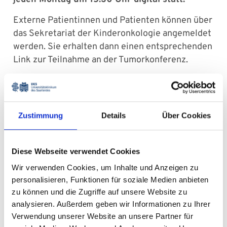
Externe Patientinnen und Patienten können über
das Sekretariat der Kinderonkologie angemeldet
werden. Sie erhalten dann einen entsprechenden
Link zur Teilnahme an der Tumorkonferenz.
Kontakt
Tumorboard – Kinderonkologisches
Zentrum
Zustimmung
Details
Über Cookies
Esther Schery Chefsekretariat
Klinik für Pädiatrische Onkologie und
Diese Webseite verwendet Cookies
Hämatologie
Wir verwenden Cookies, um Inhalte und Anzeigen zu
+49 6841 16 - 28411
personalisieren, Funktionen für soziale Medien anbieten
zu können und die Zugriffe auf unsere Website zu
esther.schery
uks
eu
analysieren. Außerdem geben wir Informationen zu Ihrer
Verwendung unserer Website an unsere Partner für