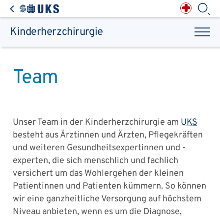
Direkt zum Inhalt springen
Anästhesiologie,
Intensiv-, Notfall-,
Schmerz- &
Palliativmedizin
Apotheke des
Universitätsklinikums
Augen, Haut & HNO
Suchbegriff
Chirurgie, Orthopädie &
Reha
Kinderherzchirurgie
Frauenheilkunde &
Geburtsmedizin
IM - Innere Medizin
Suchen
Infektionskrankheiten
Kinder- & Jugendmedizin
Klinische Chemie &
Laboratoriumsmedizin /
Zentrallabor
Krebs &
Bluterkrankungen
Mund, Kiefer & Zähne
Team
Nervenzentrum
Pathologie &
Rechtsmedizin
Radiodiagnostik,
Nuklearmedizin &
Kliniken & medizinische Einrichtungen
Strahlentherapie
Spezialisierte
Einrichtungen
Transplantationen
Urologie & Kinderurologie
Unser Team in der Kinderherzchirurgie am
UKS
Patienten & Besucher
besteht aus Ärztinnen und Ärzten, Pflegekräften
und weiteren Gesundheitsexpertinnen und -
experten, die sich menschlich und fachlich
versichert um das Wohlergehen der kleinen
Patientinnen und Patienten kümmern. So können
wir eine ganzheitliche Versorgung auf höchstem
Niveau anbieten, wenn es um die Diagnose,