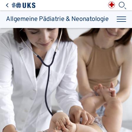
Direkt zum Inhalt springen
Anästhesiologie,
Intensiv-, Notfall-,
Schmerz- &
Palliativmedizin
Apotheke des
Universitätsklinikums
Augen, Haut & HNO
Suchbegriff
Chirurgie, Orthopädie &
Reha
Allgemeine Pädiatrie & Neonatologie
Frauenheilkunde &
Geburtsmedizin
IM - Innere Medizin
Suchen
Infektionskrankheiten
Kinder- & Jugendmedizin
Klinische Chemie &
Laboratoriumsmedizin /
Zentrallabor
Krebs &
Bluterkrankungen
Mund, Kiefer & Zähne
Nervenzentrum
Pathologie &
Rechtsmedizin
Radiodiagnostik,
Nuklearmedizin &
Kliniken & medizinische Einrichtungen
Strahlentherapie
Spezialisierte
Einrichtungen
Transplantationen
Urologie & Kinderurologie
Patienten & Besucher