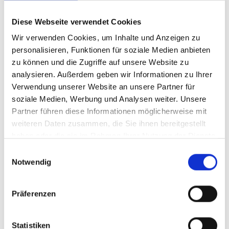
koordiniert. Wählen Sie Ihr Bundesland, um mehr
über die speziellen Vorsorgeangebote und
Diese Webseite verwendet Cookies
Untersuchungszeiträume zu erfahren und die
Wir verwenden Cookies, um Inhalte und Anzeigen zu
Gesundheitsvorsorge für Ihr Kind optimal zu
personalisieren, Funktionen für soziale Medien anbieten
gestalten.
zu können und die Zugriffe auf unsere Website zu
analysieren. Außerdem geben wir Informationen zu Ihrer
Verwendung unserer Website an unsere Partner für
Zentrum für Kindervorsorge Saarland
soziale Medien, Werbung und Analysen weiter. Unsere
Partner führen diese Informationen möglicherweise mit
Zentrum für Kindervorsorge Rheinland-Pfalz
weiteren Daten zusammen, die Sie ihnen bereitgestellt
haben oder die sie im Rahmen Ihrer Nutzung der Dienste
gesammelt haben.
Einwilligungsauswahl
Notwendig
Präferenzen
Statistiken