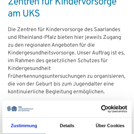
Zentren für Kindervorsorge
am UKS
Die Zentren für Kindervorsorge des Saarlandes
und Rheinland-Pfalz bieten hier jeweils Zugang
zu den regionalen Angeboten für die
Kindergesundheitsvorsorge. Unser Auftrag ist es,
im Rahmen des gesetzlichen Schutzes für
Kindergesundheit
Früherkennungsuntersuchungen zu organisieren,
die von der Geburt bis zum Jugendalter eine
kontinuierliche Begleitung ermöglichen.
In Rheinland-Pfalz und im Saarland werden diese
Untersuchungen vom Zentrum für
Kindervorsorge der Universitätsklinik Homburg
Zustimmung
Details
Über Cookies
im Auftrag der zuständigen Ministerien