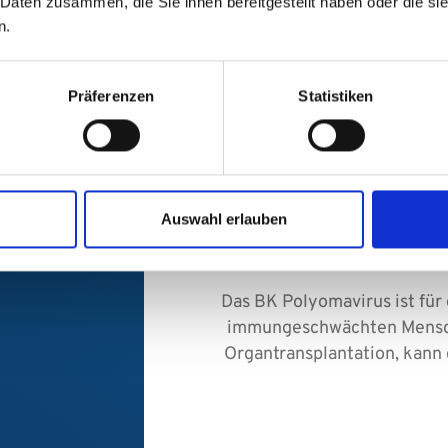
 Daten zusammen, die Sie ihnen bereitgestellt haben oder die s
n.
Virologie: N
Präferenzen
Statistiken
Ansatz im
Virusin
Auswahl erlauben
transplant
Das BK Polyomavirus ist fü
e
immungeschwächten Mensch
Organtransplantation, kann d