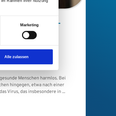
ie im Rahmen Ihrer Nutzung
Inf
euer Wirkstoff-
Marketing
T
 Kampf gegen
fektion in
Alle zulassen
ierten Nieren
r gesunde Menschen harmlos. Bei
en hingegen, etwa nach einer
Im Ma
as Virus, das insbesondere in ...
Tumor
Te