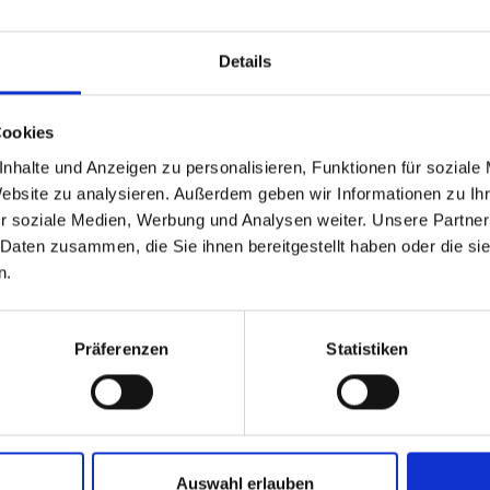
Details
Cookies
nhalte und Anzeigen zu personalisieren, Funktionen für soziale
Website zu analysieren. Außerdem geben wir Informationen zu I
r soziale Medien, Werbung und Analysen weiter. Unsere Partner
 Daten zusammen, die Sie ihnen bereitgestellt haben oder die s
n.
n Ruffing
(v.l.n.r.)
ernehmenskommunikation
Sascha Schöner, Marco Wa
Präferenzen
Statistiken
KS) und Dmitrij
Anna Bungter
usovsky (Assistenzarzt
nneren Medizin V)
Auswahl erlauben