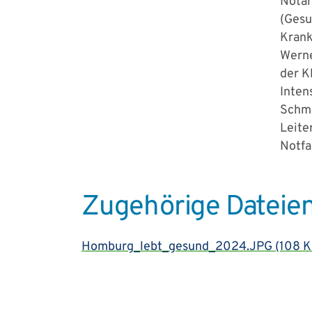
Notar
(Gesu
Krank
Werne
der K
Inten
Schme
Leite
Notfa
Zugehörige Dateie
Homburg_lebt_gesund_2024.JPG
(108 K