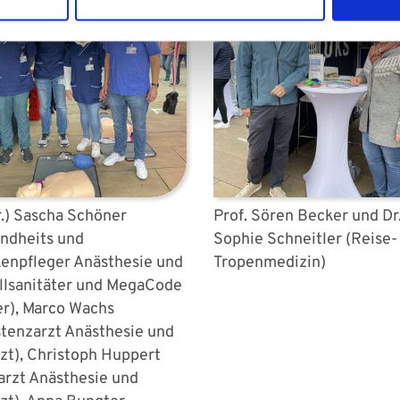
.r.) Sascha Schöner
Prof. Sören Becker und Dr
ndheits und
Sophie Schneitler (Reise-
enpfleger Anästhesie und
Tropenmedizin)
llsanitäter und MegaCode
er), Marco Wachs
stenzarzt Anästhesie und
zt), Christoph Huppert
arzt Anästhesie und