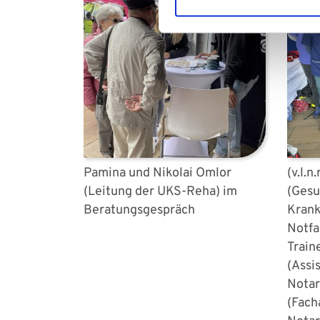
Pamina und Nikolai Omlor
(v.l.n
(Leitung der UKS-Reha) im
(Gesu
Beratungsgespräch
Krank
Notfa
Train
(Assi
Notar
(Fach