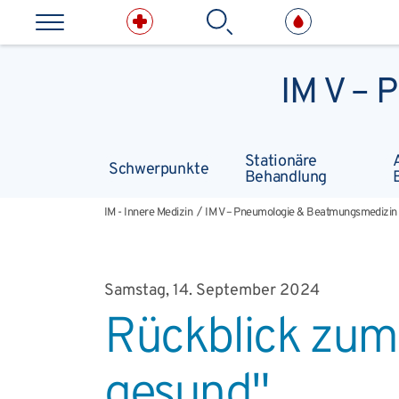
Direkt zum Inhalt springen
Suchbe
IM V –
Kliniken & medizinische E
Stationäre
Schwerpunkte
Behandlung
IM - Innere Medizin
IM V – Pneumologie & Beatmungsmedizin
IM - Innere Medizin
IM V – Pneumologie & Beatmungsmedizin
Samstag, 14. September 2024
Rückblick zum
gesund"