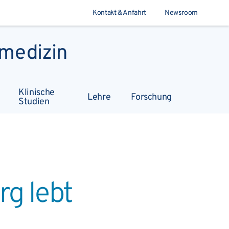
Kontakt & Anfahrt
Newsroom
medizin
Suchen
Klinische
Lehre
Forschung
Studien
g lebt