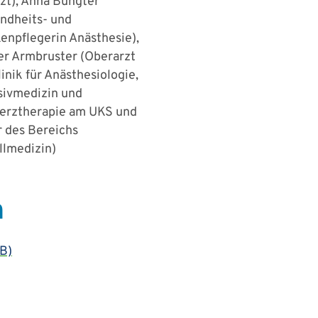
zt), Anna Bungter
ndheits- und
enpflegerin Anästhesie),
r Armbruster (Oberarzt
linik für Anästhesiologie,
sivmedizin und
rztherapie am UKS und
r des Bereichs
llmedizin)
n
B)