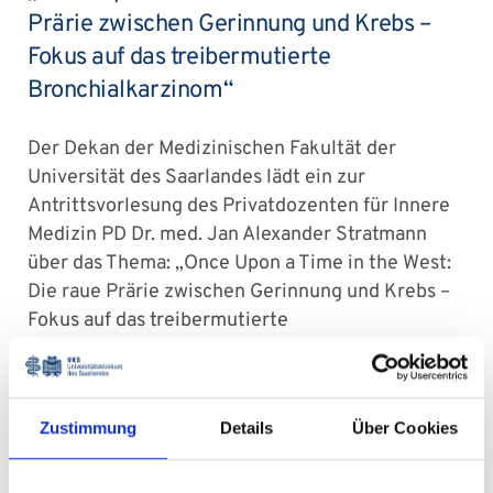
Prärie zwischen Gerinnung und Krebs –
Fokus auf das treibermutierte
Bronchialkarzinom“
Der Dekan der Medizinischen Fakultät der
Universität des Saarlandes lädt ein zur
Antrittsvorlesung des Privatdozenten für Innere
Medizin PD Dr. med. Jan Alexander Stratmann
über das Thema: „Once Upon a Time in the West:
Die raue Prärie zwischen Gerinnung und Krebs –
Fokus auf das treibermutierte
Bronchialkarzinom“.
Die Antrittsvorlesung findet am Freitag, 16. Mai
2025, um 15:00 Uhr im Hörsaal 2, Raum E01.193
Zustimmung
Details
Über Cookies
(Geb. 41), statt.
Alle Interessierten sind herzlich eingeladen.