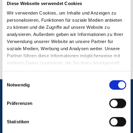
Diese Webseite verwendet Cookies
Wir verwenden Cookies, um Inhalte und Anzeigen zu
personalisieren, Funktionen für soziale Medien anbieten
zu können und die Zugriffe auf unsere Website zu
16. Mai 2025
analysieren. Außerdem geben wir Informationen zu Ihrer
15 bis 17 Uhr
Verwendung unserer Website an unsere Partner für
soziale Medien, Werbung und Analysen weiter. Unsere
Partner führen diese Informationen möglicherweise mit
weiteren Daten zusammen, die Sie ihnen bereitgestellt
haben oder die sie im Rahmen Ihrer Nutzung der Dienste
gesammelt haben.
Einwilligungsauswahl
Notwendig
Notfall
Präferenzen
Blutspende
Statistiken
Kontakt & Anfahrt