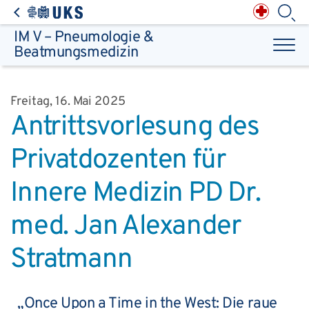
Direkt zum Inhalt springen
Anästhesiologie,
Intensiv-, Notfall-,
Schmerz- &
Palliativmedizin
Apotheke des
Universitätsklinikums
Augen, Haut & HNO
Suchbegriff
IM V – Pneumologie &
Chirurgie, Orthopädie &
Reha
Frauenheilkunde &
Beatmungsmedizin
Geburtsmedizin
IM - Innere Medizin
Suchen
Infektionskrankheiten
Kinder- & Jugendmedizin
Klinische Chemie &
Laboratoriumsmedizin /
Zentrallabor
Krebs &
Bluterkrankungen
Mund, Kiefer & Zähne
Freitag, 16. Mai 2025
Nervenzentrum
Pathologie &
Rechtsmedizin
Antrittsvorlesung des
Radiodiagnostik,
Nuklearmedizin &
Kliniken & medizinische Einrichtungen
Strahlentherapie
Spezialisierte
Einrichtungen
Transplantationen
Urologie & Kinderurologie
Privatdozenten für
Patienten & Besucher
Innere Medizin PD Dr.
med. Jan Alexander
Stratmann
„Once Upon a Time in the West: Die raue