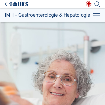
Direkt zum Inhalt springen
Anästhesiologie,
Intensiv-, Notfall-,
Schmerz- &
Palliativmedizin
Apotheke des
Universitätsklinikums
Augen, Haut & HNO
Suchbegriff
Chirurgie, Orthopädie &
Reha
IM II – Gastroenterologie & Hepatologie
Frauenheilkunde &
Geburtsmedizin
IM - Innere Medizin
Suchen
Infektionskrankheiten
Kinder- & Jugendmedizin
Klinische Chemie &
Laboratoriumsmedizin /
Zentrallabor
Krebs &
Bluterkrankungen
Mund, Kiefer & Zähne
Nervenzentrum
Pathologie &
Rechtsmedizin
Radiodiagnostik,
Nuklearmedizin &
Kliniken & medizinische Einrichtungen
Strahlentherapie
Spezialisierte
Einrichtungen
Transplantationen
Urologie & Kinderurologie
Patienten & Besucher