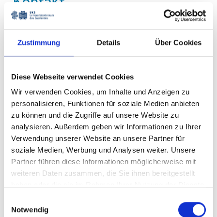
Kontakt
Zustimmung
Details
Über Cookies
Klinik für Innere Medizin II
Station M-ZIM
Diese Webseite verwendet Cookies
Wir verwenden Cookies, um Inhalte und Anzeigen zu
Postadresse
personalisieren, Funktionen für soziale Medien anbieten
Universitätsklinikum des Saarlandes
zu können und die Zugriffe auf unsere Website zu
Klinik für Innere Medizin II, IMED,
analysieren. Außerdem geben wir Informationen zu Ihrer
Gebäude 41
Verwendung unserer Website an unsere Partner für
66421 Homburg
soziale Medien, Werbung und Analysen weiter. Unsere
Partner führen diese Informationen möglicherweise mit
weiteren Daten zusammen, die Sie ihnen bereitgestellt
+49 6841 16-15650
haben oder die sie im Rahmen Ihrer Nutzung der Dienste
gesammelt haben.
+49 6841 16-15608
Einwilligungsauswahl
Notwendig