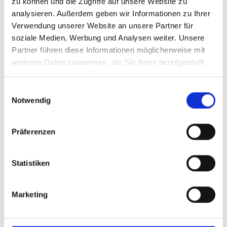
zu können und die Zugriffe auf unsere Website zu
analysieren. Außerdem geben wir Informationen zu Ihrer
+49 6841 16-15270
Verwendung unserer Website an unsere Partner für
soziale Medien, Werbung und Analysen weiter. Unsere
Partner führen diese Informationen möglicherweise mit
E-Mail
weiteren Daten zusammen, die Sie ihnen bereitgestellt
haben oder die sie im Rahmen Ihrer Nutzung der Dienste
gesammelt haben.
Einwilligungsauswahl
Notwendig
Privatambulanz
Präferenzen
Anmeldung
Ricarda Blatt
Statistiken
Standort
Gebäude 41, IMED, Ebene 1, Zimmer E1.195
Marketing
Postadresse
Universitätsklinikum des Saarlandes
IMED, Innere Medizin II, Gebäude 41