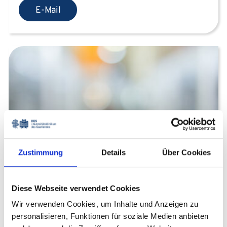
E-Mail
Zustimmung
Details
Über Cookies
Stephanie Jürgen
Diese Webseite verwendet Cookies
Diabetesberaterin DDG
Wir verwenden Cookies, um Inhalte und Anzeigen zu
Diätassistentin
personalisieren, Funktionen für soziale Medien anbieten
Innere Medizin II - Gastroenterologie und Endokrinologie