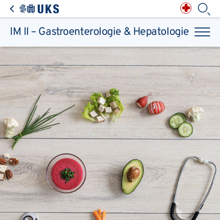
Direkt zum Inhalt springen
Anästhesiologie,
Intensiv-, Notfall-,
Schmerz- &
Palliativmedizin
Apotheke des
Universitätsklinikums
Augen, Haut & HNO
Suchbegriff
Chirurgie, Orthopädie &
Reha
IM II – Gastroenterologie & Hepatologie
Frauenheilkunde &
Geburtsmedizin
IM - Innere Medizin
Suchen
Infektionskrankheiten
Kinder- & Jugendmedizin
Klinische Chemie &
Laboratoriumsmedizin /
Zentrallabor
Krebs &
Bluterkrankungen
Mund, Kiefer & Zähne
Nervenzentrum
Pathologie &
Rechtsmedizin
Radiodiagnostik,
Nuklearmedizin &
Kliniken & medizinische Einrichtungen
Strahlentherapie
Spezialisierte
Einrichtungen
Transplantationen
Urologie & Kinderurologie
Patienten & Besucher