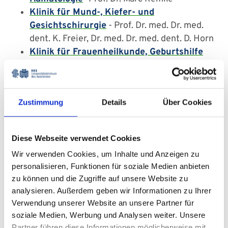
Klinik für Mund-, Kiefer- und
Gesichtschirurgie
- Prof. Dr. med. Dr. med.
dent. K. Freier, Dr. med. Dr. med. dent. D. Horn
Klinik für Frauenheilkunde, Geburtshilfe
und Reproduktionsmedizin
- Prof. Dr med.
E.-F. Solomayer, Prof. Dr. med. J. Radosa
Klinik für Dermatologie, Venerologie und
Zustimmung
Details
Über Cookies
Allergologie
- Prof. Dr. med. T. Vogt, Prof. Dr.
med. C. Pföhler
Klinik für Urologie und Kinderurologie
-
Diese Webseite verwendet Cookies
Prof. Dr. med. M. Stöckle, Prof. Dr. med. M.
Wir verwenden Cookies, um Inhalte und Anzeigen zu
Saar
personalisieren, Funktionen für soziale Medien anbieten
Klinik für Psychiatrie und Psychotherapie
zu können und die Zugriffe auf unsere Website zu
- Prof. Dr. med. M. Riemenschneider, Dr. med.
analysieren. Außerdem geben wir Informationen zu Ihrer
V. Sommer
Verwendung unserer Website an unsere Partner für
Humangenetische Beratungsstelle
- Prof.
soziale Medien, Werbung und Analysen weiter. Unsere
Dr. med. W. Henn
Partner führen diese Informationen möglicherweise mit