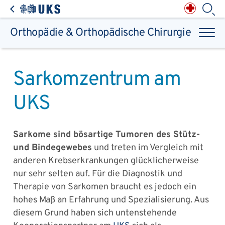
Direkt zum Inhalt springen
Anästhesiologie,
Intensiv-, Notfall-,
Schmerz- &
Palliativmedizin
Apotheke des
Universitätsklinikums
Augen, Haut & HNO
Suchbegriff
Chirurgie, Orthopädie &
Reha
Orthopädie & Orthopädische Chirurgie
Frauenheilkunde &
Geburtsmedizin
IM - Innere Medizin
Suchen
Infektionskrankheiten
Kinder- & Jugendmedizin
Klinische Chemie &
Laboratoriumsmedizin /
Zentrallabor
Krebs &
Bluterkrankungen
Mund, Kiefer & Zähne
Sarkomzentrum am
Nervenzentrum
Pathologie &
Rechtsmedizin
Radiodiagnostik,
Nuklearmedizin &
Kliniken & medizinische Einrichtungen
Strahlentherapie
UKS
Spezialisierte
Einrichtungen
Transplantationen
Urologie & Kinderurologie
Patienten & Besucher
Sarkome sind bösartige Tumoren des Stütz-
und Bindegewebes
und treten im Vergleich mit
anderen Krebserkrankungen glücklicherweise
nur sehr selten auf. Für die Diagnostik und
Therapie von Sarkomen braucht es jedoch ein
hohes Maß an Erfahrung und Spezialisierung. Aus
diesem Grund haben sich untenstehende