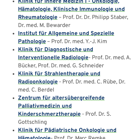
Klinik für Innere Medizin I - Onkologie,
Hämatologie, Klinische Immunologie und
Rheumatologie
– Prof. Dr. Dr. Philipp Staber,
Dr. med. M. Bewarder
Institut für Allgemeine und Spezielle
Pathologie
– Prof. Dr. med. Y.-J. Kim
Klinik für Diagnostische und
Interventionelle Radiologie
- Prof. Dr. med. A.
Bücker, Prof. Dr. med. G. Schneider
Klinik für Strahlentherapie und
Radioonkologie
- Prof. Dr. med. C. Rübe, Dr.
med. C. Berdel
Zentrum für altersübergreifende
Palliativmedizin und
Kinderschmerztherapie
- Prof. Dr. S.
Gottschling
Klinik für Pädiatrische Onkologie und
Hämatologie
- Prof. Dr. Marc Remke