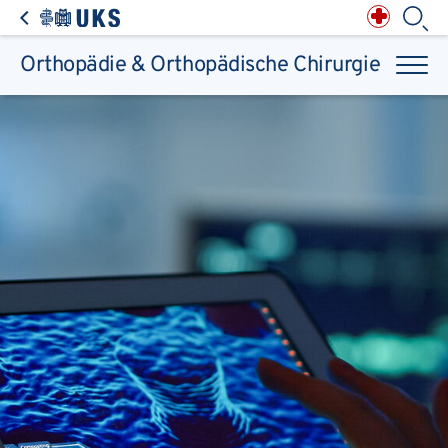
Direkt zum Inhalt springen
Anästhesiologie,
Intensiv-, Notfall-,
Schmerz- &
Palliativmedizin
Apotheke des
Universitätsklinikums
Augen, Haut & HNO
Suchbegriff
Chirurgie, Orthopädie &
Reha
Orthopädie & Orthopädische Chirurgie
Frauenheilkunde &
Geburtsmedizin
IM - Innere Medizin
Suchen
Infektionskrankheiten
Kinder- & Jugendmedizin
Klinische Chemie &
Laboratoriumsmedizin /
Zentrallabor
Krebs &
Bluterkrankungen
Mund, Kiefer & Zähne
Nervenzentrum
Pathologie &
Rechtsmedizin
Radiodiagnostik,
Nuklearmedizin &
Kliniken & medizinische Einrichtungen
Strahlentherapie
Spezialisierte
Einrichtungen
Transplantationen
Urologie & Kinderurologie
Patienten & Besucher