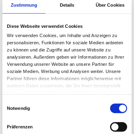
Zustimmung
Details
Über Cookies
Labor für Biomechanik
Gebäude 37, 66421 Homburg
Diese Webseite verwendet Cookies
+49 6841 16-24583
Wir verwenden Cookies, um Inhalte und Anzeigen zu
+49 6841 16-24580
personalisieren, Funktionen für soziale Medien anbieten
zu können und die Zugriffe auf unsere Website zu
thanh.tran
uks
eu
analysieren. Außerdem geben wir Informationen zu Ihrer
Verwendung unserer Website an unsere Partner für
Forschung – Gemeinsam die
soziale Medien, Werbung und Analysen weiter. Unsere
Partner führen diese Informationen möglicherweise mit
Kinderorthopädie
weiteren Daten zusammen, die Sie ihnen bereitgestellt
voranbringen (in Planung)
haben oder die sie im Rahmen Ihrer Nutzung der Dienste
gesammelt haben.
Einwilligungsauswahl
Notwendig
Forschung ist der Schlüssel, um die
Kinderorthopädie weiterzuentwickeln und die
Versorgung für junge Patientinnen & Patienten
Präferenzen