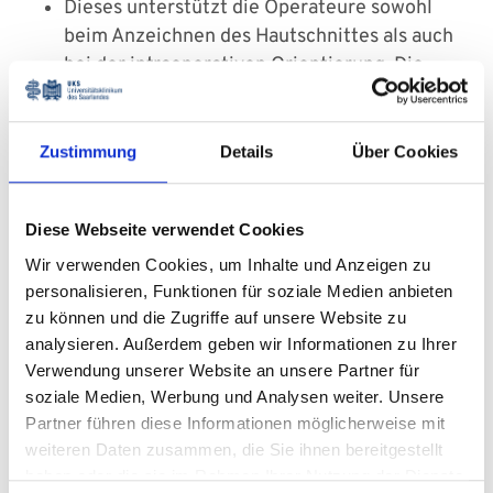
Dieses unterstützt die Operateure sowohl
beim Anzeichnen des Hautschnittes als auch
bei der intraoperativen Orientierung. Die
eingespielten nTMS- und DTI-Fibretracking-
Datensätze sind ebenfalls zu jederzeit für
den Operateur einsehbar. So gewährleisten
Zustimmung
Details
Über Cookies
die präoperativ gewonnenen Informationen
ein möglichst sicheres Operieren.
Diese Webseite verwendet Cookies
Wir verwenden Cookies, um Inhalte und Anzeigen zu
personalisieren, Funktionen für soziale Medien anbieten
zu können und die Zugriffe auf unsere Website zu
analysieren. Außerdem geben wir Informationen zu Ihrer
Verwendung unserer Website an unsere Partner für
soziale Medien, Werbung und Analysen weiter. Unsere
Partner führen diese Informationen möglicherweise mit
weiteren Daten zusammen, die Sie ihnen bereitgestellt
haben oder die sie im Rahmen Ihrer Nutzung der Dienste