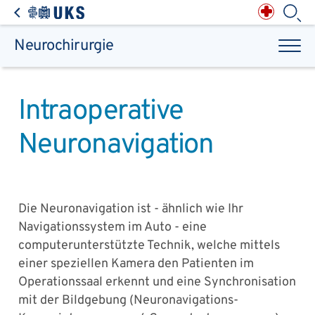
Direkt zum Inhalt springen
Anästhesiologie,
Intensiv-, Notfall-,
Schmerz- &
Palliativmedizin
Apotheke des
Universitätsklinikums
Augen, Haut & HNO
Suchbegriff
Chirurgie, Orthopädie &
Reha
Neurochirurgie
Frauenheilkunde &
Geburtsmedizin
IM - Innere Medizin
Suchen
Infektionskrankheiten
Kinder- & Jugendmedizin
Klinische Chemie &
Laboratoriumsmedizin /
Zentrallabor
Krebs &
Bluterkrankungen
Mund, Kiefer & Zähne
Intraoperative
Nervenzentrum
Pathologie &
Rechtsmedizin
Radiodiagnostik,
Nuklearmedizin &
Kliniken & medizinische Einrichtungen
Strahlentherapie
Neuronavigation
Spezialisierte
Einrichtungen
Transplantationen
Urologie & Kinderurologie
Patienten & Besucher
Die Neuronavigation ist - ähnlich wie Ihr
Navigationssystem im Auto - eine
computerunterstützte Technik, welche mittels
einer speziellen Kamera den Patienten im
Operationssaal erkennt und eine Synchronisation
mit der Bildgebung (Neuronavigations-