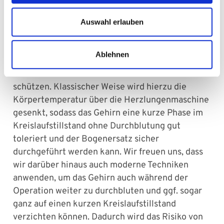
Blutversorgung von Kopf und Hals, d. h. auch für
das Gehirn verantwortlich sind. Beim
Auswahl erlauben
Aortenbogenersatz kommen deshalb
verschiedene Techniken zum Einsatz, um
Ablehnen
einerseits eine präzise Operation zu ermöglichen
und andererseits das Gehirn ausreichend zu
schützen. Klassischer Weise wird hierzu die
Körpertemperatur über die Herzlungenmaschine
gesenkt, sodass das Gehirn eine kurze Phase im
Kreislaufstillstand ohne Durchblutung gut
toleriert und der Bogenersatz sicher
durchgeführt werden kann. Wir freuen uns, dass
wir darüber hinaus auch moderne Techniken
anwenden, um das Gehirn auch während der
Operation weiter zu durchbluten und ggf. sogar
ganz auf einen kurzen Kreislaufstillstand
verzichten können. Dadurch wird das Risiko von