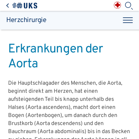
Direkt zum Inhalt springen
Anästhesiologie,
Intensiv-, Notfall-,
Schmerz- &
Palliativmedizin
Apotheke des
Universitätsklinikums
Augen, Haut & HNO
Suchbegriff
Chirurgie, Orthopädie &
Reha
Herzchirurgie
Frauenheilkunde &
Geburtsmedizin
IM - Innere Medizin
Suchen
Infektionskrankheiten
Kinder- & Jugendmedizin
Klinische Chemie &
Laboratoriumsmedizin /
Zentrallabor
Krebs &
Bluterkrankungen
Mund, Kiefer & Zähne
Erkrankungen der
Nervenzentrum
Pathologie &
Rechtsmedizin
Radiodiagnostik,
Nuklearmedizin &
Kliniken & medizinische Einrichtungen
Strahlentherapie
Aorta
Spezialisierte
Einrichtungen
Transplantationen
Urologie & Kinderurologie
Patienten & Besucher
Die Hauptschlagader des Menschen, die Aorta,
beginnt direkt am Herzen, hat einen
aufsteigenden Teil bis knapp unterhalb des
Halses (Aorta ascendens), macht dort einen
Bogen (Aortenbogen), um danach durch den
Brustkorb (Aorta descendens) und den
Bauchraum (Aorta abdominalis) bis in das Becken