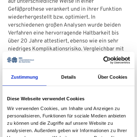
auf unterschiedliche Weise in einer
Gefäßprothese verankert und in ihrer Funktion
wiederhergestellt bzw. optimiert. In
verschiedenen großen Analysen wurde beiden
Verfahren eine hervorragende Haltbarkeit bis
über 20 Jahre attestiert, ebenso wie ein sehr
niedriges Komplikationsrisiko. Vergleichbar mit
isolierten Aortenklappenrekonstruktionen ist
nach klappenerhaltendem Aortenwurzelersatz
nur eine sehr niedrige und kurzfristige
Zustimmung
Details
Über Cookies
Blutgerinnungshemmung nötig. In Homburg
verfügen wir über eine langjährige und
international bekannte Expertise auf diesem
Diese Webseite verwendet Cookies
Gebiet und wir freuen uns, dass wir vielen
Wir verwenden Cookies, um Inhalte und Anzeigen zu
Patient*innen diese hochspezialisierten
personalisieren, Funktionen für soziale Medien anbieten
Operationen anbieten können.
zu können und die Zugriffe auf unsere Website zu
analysieren. Außerdem geben wir Informationen zu Ihrer