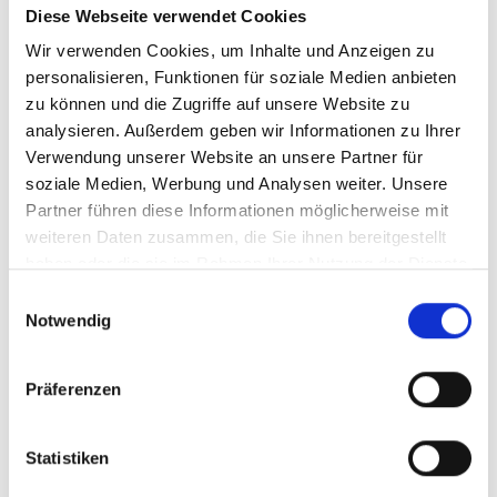
Untersuchungen
Diese Webseite verwendet Cookies
Wir verwenden Cookies, um Inhalte und Anzeigen zu
personalisieren, Funktionen für soziale Medien anbieten
Stationäre Aufnahme Allgemeine
zu können und die Zugriffe auf unsere Website zu
Chirurgie am UKS
analysieren. Außerdem geben wir Informationen zu Ihrer
Verwendung unserer Website an unsere Partner für
soziale Medien, Werbung und Analysen weiter. Unsere
Partner führen diese Informationen möglicherweise mit
Vorbereitung am Vortag der Operation
weiteren Daten zusammen, die Sie ihnen bereitgestellt
haben oder die sie im Rahmen Ihrer Nutzung der Dienste
gesammelt haben.
Einwilligungsauswahl
Notwendig
Aufnahme am Operationstag
Präferenzen
Ablauf am Tag der Operation
Statistiken