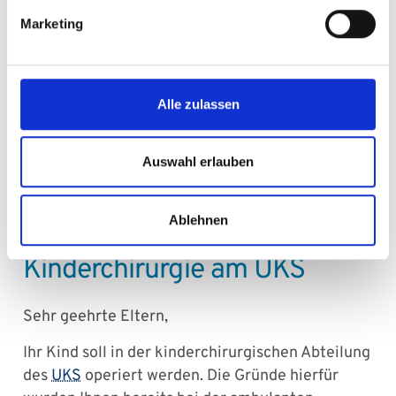
Marketing
Die Zeit nach der Operation
Alle zulassen
Entlassung
Auswahl erlauben
Ablehnen
Stationäre Behandlung in der
Kinderchirurgie am UKS
Sehr geehrte Eltern,
Ihr Kind soll in der kinderchirurgischen Abteilung
des
UKS
operiert werden. Die Gründe hierfür