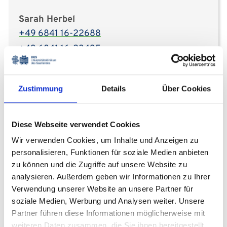
Sarah Herbel
+49 6841 16-22688
+49 6841 16-23495
sarah.herbel
uks
eu
Zustimmung
Details
Über Cookies
Diese Webseite verwendet Cookies
Kinderchirurgische
Sprechstunde &
Wir verwenden Cookies, um Inhalte und Anzeigen zu
personalisieren, Funktionen für soziale Medien anbieten
Spezialsprechstunden
zu können und die Zugriffe auf unsere Website zu
analysieren. Außerdem geben wir Informationen zu Ihrer
dienstags und donnerstags
Verwendung unserer Website an unsere Partner für
soziale Medien, Werbung und Analysen weiter. Unsere
Partner führen diese Informationen möglicherweise mit
Terminvergabe
weiteren Daten zusammen, die Sie ihnen bereitgestellt