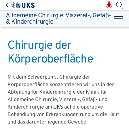
Direkt zum Inhalt springen
Anästhesiologie,
Intensiv-, Notfall-,
Schmerz- &
Palliativmedizin
Apotheke des
Universitätsklinikums
Augen, Haut & HNO
Suchbegriff
Allgemeine Chirurgie, Viszeral-, Gefäß-
Chirurgie, Orthopädie &
Reha
Frauenheilkunde &
& Kinderchirurgie
Geburtsmedizin
IM - Innere Medizin
Suchen
Infektionskrankheiten
Kinder- & Jugendmedizin
Klinische Chemie &
Laboratoriumsmedizin /
Zentrallabor
Krebs &
Bluterkrankungen
Mund, Kiefer & Zähne
Chirurgie der
Nervenzentrum
Pathologie &
Rechtsmedizin
Radiodiagnostik,
Nuklearmedizin &
Kliniken & medizinische Einrichtungen
Strahlentherapie
Körperoberfläche
Spezialisierte
Einrichtungen
Transplantationen
Urologie & Kinderurologie
Patienten & Besucher
Mit dem Schwerpunkt Chirurgie der
Körperoberfläche konzentrieren wir uns in der
Abteilung für Kinderchirurgie der Klinik für
Allgemeine Chirurgie, Viszeral-, Gefäß- und
Kinderchirurgie am
UKS
auf die operative
Behandlung von Erkrankungen rund um die Haut
und das darunterliegende Gewebe.