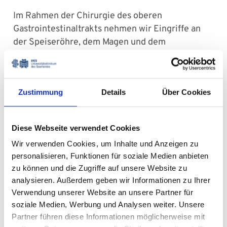
Im Rahmen der Chirurgie des oberen
Gastrointestinaltrakts nehmen wir Eingriffe an
der Speiseröhre, dem Magen und dem
Zwölffingerdarm vor.
Speiseröhren-Chirurgie
Magen- und
Zwölffingerdarm-Chirurgie
Zustimmung
Details
Über Cookies
Diese Webseite verwendet Cookies
Chirurgie des unteren
Wir verwenden Cookies, um Inhalte und Anzeigen zu
personalisieren, Funktionen für soziale Medien anbieten
Gastrointestinaltrakts
zu können und die Zugriffe auf unsere Website zu
analysieren. Außerdem geben wir Informationen zu Ihrer
Bei der Chirurgie des unteren
Verwendung unserer Website an unsere Partner für
Gastrointestinaltrakts konzentrieren wir uns auf
soziale Medien, Werbung und Analysen weiter. Unsere
die Diagnose und Behandlung von Erkrankungen
Partner führen diese Informationen möglicherweise mit