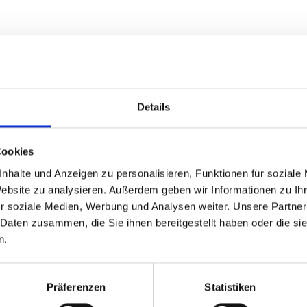
Details
Cookies
nhalte und Anzeigen zu personalisieren, Funktionen für soziale
Website zu analysieren. Außerdem geben wir Informationen zu I
rgen führt innovative und bewährte operative Eingriffe 
r soziale Medien, Werbung und Analysen weiter. Unsere Partner
Von der Mikrochirurgie bis hin zu komplexen rekonstrukt
 Daten zusammen, die Sie ihnen bereitgestellt haben oder die s
n.
Präferenzen
Statistiken