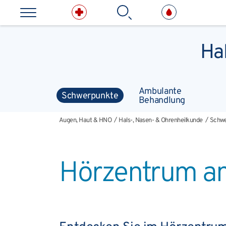
Direkt zum Inhalt springen
Suchbe
Ha
Kliniken & medizinische E
Ambulante
Schwerpunkte
Behandlung
Augen, Haut & HNO
Hals-, Nasen- & Ohrenheilkunde
Schwe
Augen, Haut & HNO
Hals-, Nasen- & Ohrenheilkunde
Schwe
Hörzentrum a