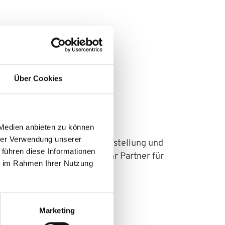
Über Cookies
 Medien anbieten zu können
hrer Verwendung unserer
durch, die auf die Wiederherstellung und
 führen diese Informationen
iven Verfahren - wir sind Ihr Partner für
ie im Rahmen Ihrer Nutzung
Marketing