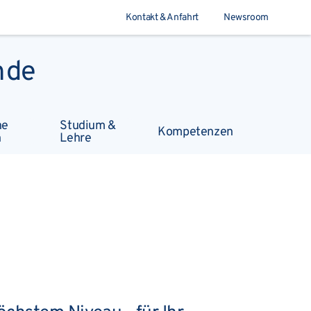
Kontakt & Anfahrt
Newsroom
nde
Suchen
he
Studium &
Kompetenzen
n
Lehre