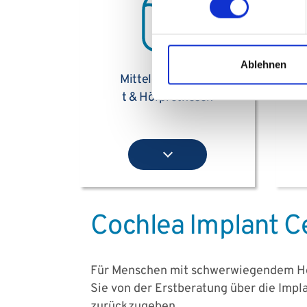
Ablehnen
Mittelohrimplanta
Ohrerkrankungen
t & Hörprothesen
Cochlea Implant 
Für Menschen mit schwerwiegendem Hör
Sie von der Erstberatung über die Imp
zurückzugeben.