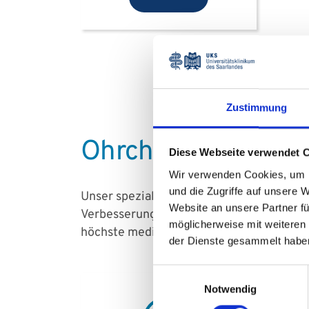
Zustimmung
Ohrchirurgie
Diese Webseite verwendet 
Wir verwenden Cookies, um I
und die Zugriffe auf unsere 
Unser spezialisiertes Team aus HNO-Chiru
Website an unsere Partner fü
Verbesserung des Hörvermögens abzielen. 
möglicherweise mit weiteren
höchste medizinische Standards.
der Dienste gesammelt habe
Einwilligungsauswahl
Notwendig