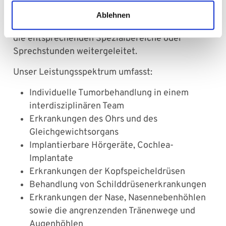
zu können. Bei Ihrem Erstkontakt werden Sie
Ablehnen
vollständig im HNO-Bereich untersucht und in
die entsprechenden Spezialbereiche oder
Sprechstunden weitergeleitet.
Unser Leistungsspektrum umfasst:
Individuelle Tumorbehandlung in einem
interdisziplinären Team
Erkrankungen des Ohrs und des
Gleichgewichtsorgans
Implantierbare Hörgeräte, Cochlea-
Implantate
Erkrankungen der Kopfspeicheldrüsen
Behandlung von Schilddrüsenerkrankungen
Erkrankungen der Nase, Nasennebenhöhlen
sowie die angrenzenden Tränenwege und
Augenhöhlen