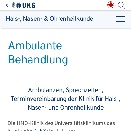
Direkt zum Inhalt springen
Anästhesiologie,
Intensiv-, Notfall-,
Schmerz- &
Palliativmedizin
Apotheke des
Universitätsklinikums
Augen, Haut & HNO
Suchbegriff
Chirurgie, Orthopädie &
Reha
Hals-, Nasen- & Ohrenheilkunde
Frauenheilkunde &
Geburtsmedizin
IM - Innere Medizin
Suchen
Infektionskrankheiten
Kinder- & Jugendmedizin
Klinische Chemie &
Laboratoriumsmedizin /
Zentrallabor
Krebs &
Bluterkrankungen
Mund, Kiefer & Zähne
Ambulante
Nervenzentrum
Pathologie &
Rechtsmedizin
Radiodiagnostik,
Nuklearmedizin &
Kliniken & medizinische Einrichtungen
Strahlentherapie
Behandlung
Spezialisierte
Einrichtungen
Transplantationen
Urologie & Kinderurologie
Patienten & Besucher
Ambulanzen, Sprechzeiten,
Terminvereinbarung der Klinik für Hals-,
Nasen- und Ohrenheilkunde
Die HNO-Klinik des Universitätsklinikums des