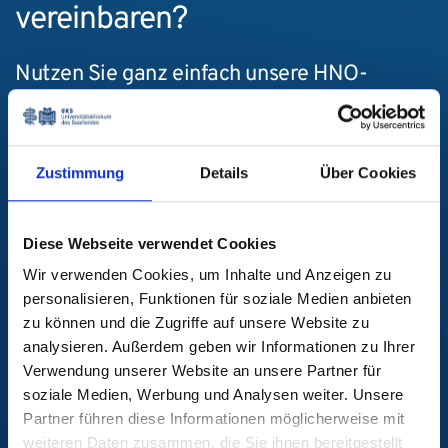
vereinbaren?
Nutzen Sie ganz einfach unsere HNO-
Online-Terminanfrage, um uns Ihr Anliegen
mitzuteilen. Unser Team der HNO-Klinik
kümmert sich persönlich und zeitnah darum
Zustimmung
Details
Über Cookies
– wir freuen uns darauf, Ihnen
weiterzuhelfen!
Diese Webseite verwendet Cookies
Online-Terminanfrage
Wir verwenden Cookies, um Inhalte und Anzeigen zu
personalisieren, Funktionen für soziale Medien anbieten
Bitte beachten Sie
zu können und die Zugriffe auf unsere Website zu
Die Bearbeitungszeit kann je nach
analysieren. Außerdem geben wir Informationen zu Ihrer
Patientenaufkommen zwischen 3 und 4 Tagen
Verwendung unserer Website an unsere Partner für
betragen. Eine erneute Anfrage oder telefonische
soziale Medien, Werbung und Analysen weiter. Unsere
Partner führen diese Informationen möglicherweise mit
Nachfrage ist in diesem Zeitraum nicht erforderlich
weiteren Daten zusammen, die Sie ihnen bereitgestellt