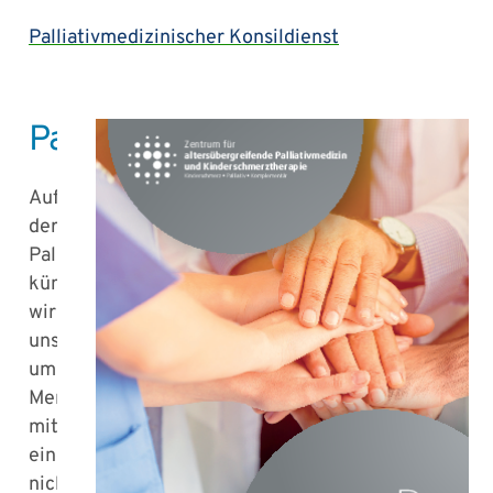
Palliativmedizinischer Konsildienst
Palliativstation
Auf
der
Palliativstation
kümmern
wir
uns
um
Menschen
mit
einer
nicht