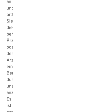
an
und
bitten
Sie
die
behandelnde
Ärztin
oder
den
Arzt,
eine
Beratung
durch
uns
anzufordern.
Es
ist