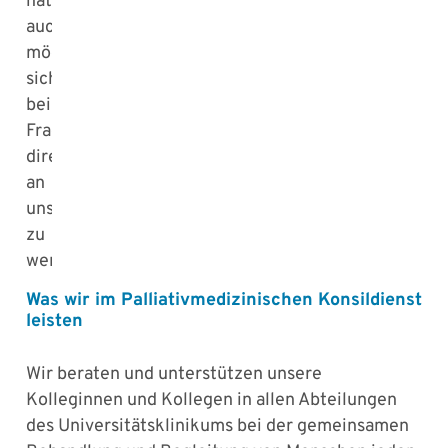
natürlich
auch
möglich,
sich
bei
Fragen
direkt
an
uns
zu
wenden.
Was wir im Palliativmedizinischen Konsildienst
leisten
Wir beraten und unterstützen unsere
Kolleginnen und Kollegen in allen Abteilungen
des Universitätsklinikums bei der gemeinsamen