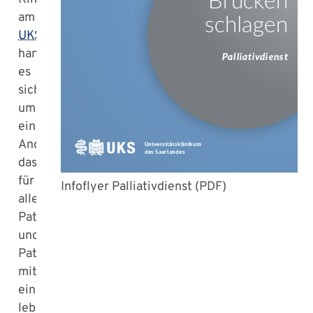
am
UKS
handelt
es
sich
um
ein
Angebot,
das
für
Infoflyer Palliativdienst (PDF)
alle
Patientinnen
und
Patienten
mit
einer
lebenslimitierenden