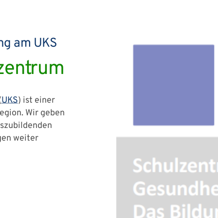
ung am UKS
lzentrum
(
UKS
) ist einer
Region. Wir geben
uszubildenden
gen weiter