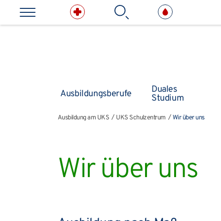
Direkt zum Inhalt springen
Suchbe
Kliniken & medizinische E
Duales
Ausbildungsberufe
Studium
Ausbildung am UKS
UKS Schulzentrum
Wir über uns
Ausbildung am UKS
UKS Schulzentrum
Wir über uns
Wir über uns