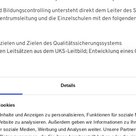
Bildungscontrolling untersteht direkt dem Leiter des S
lzentrumsleitung und die Einzelschulen mit den folgende
szielen und Zielen des Qualitätssicherungssystems
hen Leitsätzen aus dem UKS-Leitbild; Entwicklung eines 
schen Leitbilds
innen von Nachwuchs
onalauswahlverfahrens und Schulung aller an der Person
, was, wann, wie und womit macht
Details
ichtsqualität, Schulqualität und Personalbefragungen
er Kennzahlen und Berichtswesen
Cookies
lung, Einkauf und Durchführung von Maßnahmen
nhalte und Anzeigen zu personalisieren, Funktionen für soziale
Website zu analysieren. Außerdem geben wir Informationen zu I
r soziale Medien, Werbung und Analysen weiter. Unsere Partner