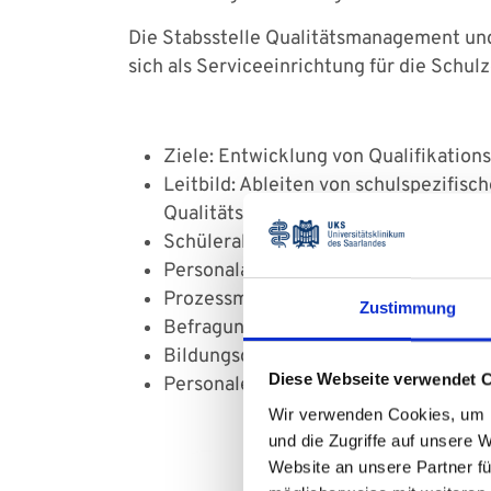
Die Stabsstelle Qualitätsmanagement und 
sich als Serviceeinrichtung für die Schu
Ziele: Entwicklung von Qualifikation
Leitbild: Ableiten von schulspezifisc
Qualitätsleitbilds und eines pädagogi
Schülerakquise: Mitwirken beim Gew
Personalauswahl: Ergänzung des Pers
Prozessmanagement: Festhalten, wer
Zustimmung
Befragungen: Befragungen zur Unterr
Bildungscontrolling: Liefern zentral
Diese Webseite verwendet 
Personalentwicklung: Bedarfsermitt
Wir verwenden Cookies, um I
und die Zugriffe auf unsere 
Website an unsere Partner fü