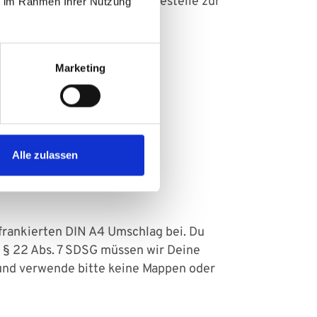
ulabschlüsse bei der Servicestelle zur
ie im Rahmen Ihrer Nutzung
Marketing
Alle zulassen
rankierten DIN A4 Umschlag bei. Du
 § 22 Abs. 7 SDSG müssen wir Deine
 und verwende bitte keine Mappen oder