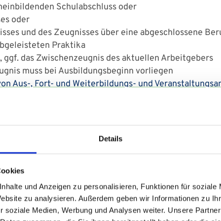
meinbildenden Schulabschluss oder
ses oder
sses und des Zeugnisses über eine abgeschlossene Ber
bgeleisteten Praktika
e, ggf. das Zwischenzeugnis des aktuellen Arbeitgebers
eugnis muss bei Ausbildungsbeginn vorliegen
von Aus-, Fort- und Weiterbildungs- und Veranstaltungs
iwillig)
en alle in Gesundheitseinrichtungen ab dem 01.03.202
tätsnachweis bzgl. Masern
vorlegen.
Details
Cookies
d erworbenen Schulabschluss
beachte bitte zusätzlich 
nhalte und Anzeigen zu personalisieren, Funktionen für soziale
nd erworbener Schulabschlüsse im Saarland ist das Mini
Website zu analysieren. Außerdem geben wir Informationen zu I
nzureichenden Dokumenten und Gebühren sind unter
die
r soziale Medien, Werbung und Analysen weiter. Unsere Partner