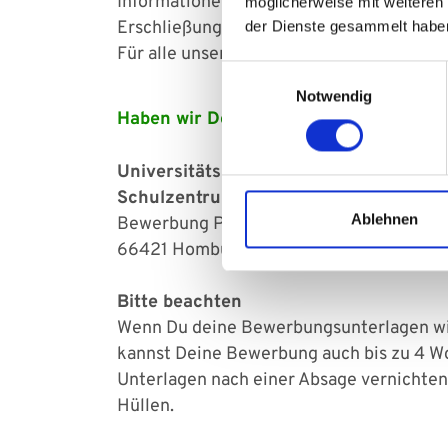
Informationen und Beratung zur Anerkenn
möglicherweise mit weiteren
Erschließung ausländischer Qualifikation
der Dienste gesammelt habe
Für alle unsere Ausbildungen sind gute 
Einwilligungsauswahl
Notwendig
Haben wir Dein Interesse geweckt? Da
Universitätsklinikum des Saarlandes
Schulzentrum, Gebäude 53/54
Ablehnen
Bewerbung PTA
66421 Homburg
Bitte beachten
Wenn Du deine Bewerbungsunterlagen wie
kannst Deine Bewerbung auch bis zu 4 Wo
Unterlagen nach einer Absage vernichten 
Hüllen.