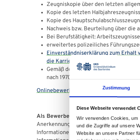
Zeugniskopie über den letzten allge
Kopie des letzten Halbjahreszeugnis
Kopie des Hauptschulabschlusszeugni
Nachweis bzw. Beurteilung über die a
Bei Berufstätigkeit: Arbeitszeugniss
erweitertes polizeiliches Führungsz
Einverständniserklärung zum Erhalt 
die Karrieremöglichkeiten am UKS (fre
Gemäß des Masernschutzgesetzes müss
nach 1970 geboren sind, einen
Immuni
Zustimmung
Onlinebewerbung
Diese Webseite verwendet 
Als Bewerber/-in mit einem im Auslan
Wir verwenden Cookies, um I
Anerkennung bzw. Gleichstellung im Ausla
und die Zugriffe auf unsere 
Informationen zu Ansprechpersonen, ei
Website an unsere Partner fü