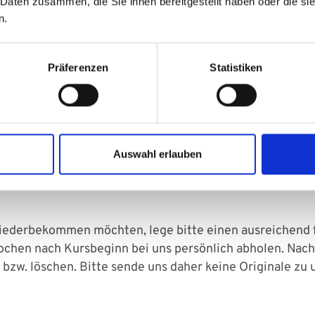
ung im Ausland erworbener Schul-, Berufs- und Hochsch
 Daten zusammen, die Sie ihnen bereitgestellt haben oder die s
en, Tel.: 0681 9520-456, erfragt werden.
n.
Deutschkenntnisse (mindestens Level B2) Voraussetzung.
Präferenzen
Statistiken
nn freuen wir uns über Deine Bewerbung an
Auswahl erlauben
derbekommen möchten, lege bitte einen ausreichend f
chen nach Kursbeginn bei uns persönlich abholen. Nach
bzw. löschen. Bitte sende uns daher keine Originale zu