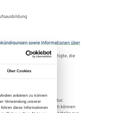
ufsausbildung
ankündigungen sowie Informationen über
0 neu eingestellte Beschäftigte, die
Über Cookies
Folgendes: Zuständig für die
 Medien anbieten zu können
sterium für Bildung und Kultur.
hrer Verwendung unserer
sem Link
zu finden. Zusätzlich können
 führen diese Informationen