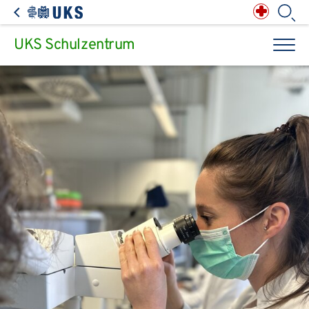
Direkt zum Inhalt springen
Anästhesiologie,
Intensiv-, Notfall-,
Schmerz- &
Palliativmedizin
Apotheke des
Universitätsklinikums
Augen, Haut & HNO
Suchbegriff
Chirurgie, Orthopädie &
Reha
UKS Schulzentrum
Frauenheilkunde &
Geburtsmedizin
IM - Innere Medizin
Suchen
Infektionskrankheiten
Kinder- & Jugendmedizin
Klinische Chemie &
Laboratoriumsmedizin /
Zentrallabor
Krebs &
Bluterkrankungen
Mund, Kiefer & Zähne
Nervenzentrum
Pathologie &
Rechtsmedizin
Radiodiagnostik,
Nuklearmedizin &
Kliniken & medizinische Einrichtungen
Strahlentherapie
Spezialisierte
Einrichtungen
Transplantationen
Urologie & Kinderurologie
Patienten & Besucher