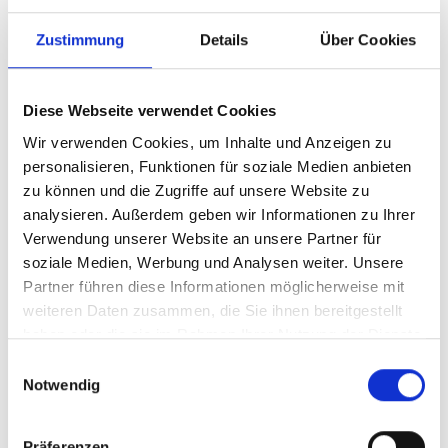
Bei Berufstätigkeit: Arbeitszeugnisse, ggf.
das Zwischenzeugnis des aktuellen
Zustimmung
Details
Über Cookies
Arbeitgebers
erweitertes polizeiliches Führungszeugnis
muss bei Ausbildungsbeginn vorliegen
Diese Webseite verwendet Cookies
Einverständniserklärung zum Erhalt von
Wir verwenden Cookies, um Inhalte und Anzeigen zu
Aus-, Fort- und Weiterbildungs- und
personalisieren, Funktionen für soziale Medien anbieten
Veranstaltungsankündigungen sowie
zu können und die Zugriffe auf unsere Website zu
Informationen über die
analysieren. Außerdem geben wir Informationen zu Ihrer
Karrieremöglichkeiten am UKS (freiwillig)
Verwendung unserer Website an unsere Partner für
Gemäß des Masernschutzgesetzes müssen
soziale Medien, Werbung und Analysen weiter. Unsere
Partner führen diese Informationen möglicherweise mit
alle in Gesundheitseinrichtungen ab dem
weiteren Daten zusammen, die Sie ihnen bereitgestellt
01.03.2020 neu eingestellte Beschäftigte,
haben oder die sie im Rahmen Ihrer Nutzung der Dienste
die nach 1970 geboren sind,
gesammelt haben.
Einwilligungsauswahl
einen
Immunitätsnachweis bzgl.
Notwendig
Masern
vorlegen.
Onlinebewerbung
Präferenzen