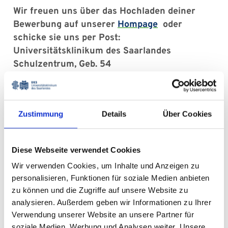
Wir freuen uns über das Hochladen deiner
Bewerbung auf unserer
Hompage
oder
schicke sie uns per Post:
Universitätsklinikum des Saarlandes
Schulzentrum, Geb. 54
66421 Homburg
Vermerk: Bewerbung „Hebamme“
Zustimmung
Details
Über Cookies
Diese Unterlagen brauchst Du für Deine
Bewerbung
Diese Webseite verwendet Cookies
Wir verwenden Cookies, um Inhalte und Anzeigen zu
Motivationsschreiben
personalisieren, Funktionen für soziale Medien anbieten
Tabellarischer Lebenslauf
zu können und die Zugriffe auf unsere Website zu
Zeugniskopie Fachhochschulreife oder Abitur
analysieren. Außerdem geben wir Informationen zu Ihrer
(falls noch nicht vorhanden, gerne auch die
Verwendung unserer Website an unsere Partner für
aktuellen Schulzeugnisse) oder der Nachweis
soziale Medien, Werbung und Analysen weiter. Unsere