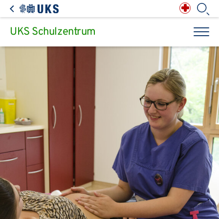
Direkt zum Inhalt springen
Anästhesiologie,
Intensiv-, Notfall-,
Schmerz- &
Palliativmedizin
Apotheke des
Universitätsklinikums
Augen, Haut & HNO
Suchbegriff
Chirurgie, Orthopädie &
Reha
UKS Schulzentrum
Frauenheilkunde &
Geburtsmedizin
IM - Innere Medizin
Suchen
Infektionskrankheiten
Kinder- & Jugendmedizin
Klinische Chemie &
Laboratoriumsmedizin /
Zentrallabor
Krebs &
Bluterkrankungen
Mund, Kiefer & Zähne
Nervenzentrum
Pathologie &
Rechtsmedizin
Radiodiagnostik,
Nuklearmedizin &
Kliniken & medizinische Einrichtungen
Strahlentherapie
Spezialisierte
Einrichtungen
Transplantationen
Urologie & Kinderurologie
Patienten & Besucher