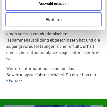
verantwortliche Praxiseinrichtung (VPE) wird
Auswahl erlauben
durch Dich im Portal hochgeladen. Das
Studierendensekretariat der htw saar überprüft
Ablehnen
dann Deine Bewerbung. Jede
studieninteressierte Person, die mit einer VPE
einen Vertrag zur akademischen
Hebammenausbildung abgeschlossen hat und die
Zugangsvoraussetzungen sicher erfüllt, erhält
eine sichere Studienplatzzusage seitens der htw
saar.
Weitere Informationen rund um das
Bewerbungsverfahren erhältst Du direkt an der
htw saar