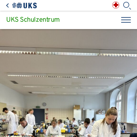
Direkt zum Inhalt springen
Anästhesiologie,
Intensiv-, Notfall-,
Schmerz- &
Palliativmedizin
Apotheke des
Universitätsklinikums
Augen, Haut & HNO
Suchbegriff
Chirurgie, Orthopädie &
Reha
UKS Schulzentrum
Frauenheilkunde &
Geburtsmedizin
IM - Innere Medizin
Suchen
Infektionskrankheiten
Kinder- & Jugendmedizin
Klinische Chemie &
Laboratoriumsmedizin /
Zentrallabor
Krebs &
Bluterkrankungen
Mund, Kiefer & Zähne
Nervenzentrum
Pathologie &
Rechtsmedizin
Radiodiagnostik,
Nuklearmedizin &
Kliniken & medizinische Einrichtungen
Strahlentherapie
Spezialisierte
Einrichtungen
Transplantationen
Urologie & Kinderurologie
Patienten & Besucher