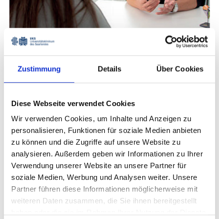
Professionelle und passgenaue
Zustimmung
Details
Über Cookies
Unterstützung von Beginn an
Informationsflyer
Diese Webseite verwendet Cookies
Wir verwenden Cookies, um Inhalte und Anzeigen zu
Unsere Schulsozialberaterin begleitet Dich
personalisieren, Funktionen für soziale Medien anbieten
zu können und die Zugriffe auf unsere Website zu
kompetent in Deinem ganz persönlichen Prozess
analysieren. Außerdem geben wir Informationen zu Ihrer
der Ausbildung oder des Studiums.
Verwendung unserer Website an unsere Partner für
soziale Medien, Werbung und Analysen weiter. Unsere
zum Flyer
Partner führen diese Informationen möglicherweise mit
weiteren Daten zusammen, die Sie ihnen bereitgestellt
haben oder die sie im Rahmen Ihrer Nutzung der Dienste