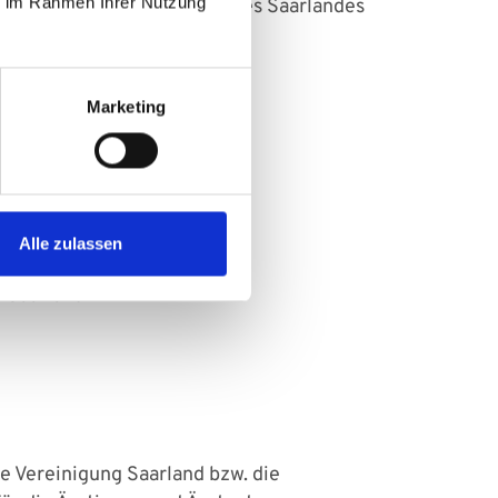
ie im Rahmen Ihrer Nutzung
 Psychotherapeutenkammer des Saarlandes
Marketing
des Saarlandes
Alle zulassen
 Saarland
e Vereinigung Saarland bzw. die