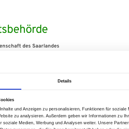
htsbehörde
senschaft des Saarlandes
srechtliche Bezeichnungen und Regelungen
Details
ztinnen sind Mitglieder der Ärztekammer des Saarlandes
Cookies
hen Regelungen finden Sie unter:
nhalte und Anzeigen zu personalisieren, Funktionen für soziale
nnen und Ärzte des Saarlandes.qxp
Website zu analysieren. Außerdem geben wir Informationen zu I
r soziale Medien, Werbung und Analysen weiter. Unsere Partner