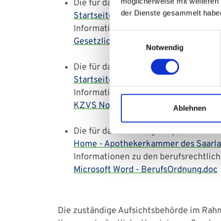
möglicherweise mit weiteren
Die für das UKS tätigen Psychother
der Dienste gesammelt habe
Startseite - Psychotherapeutenkamm
Informationen zu den berufsrechtlich
Einwilligungsauswahl
Gesetzliche Grundlagen - Psychoth
Notwendig
Die für das UKS tätigen Zahnärzte u
Startseite | Ärztekammer Saarland: 
Informationen zu den berufsrechtlich
KZVS Normal
Ablehnen
Die für das UKS tätigen Apotheker u
Home - Apothekerkammer des Saarl
Informationen zu den berufsrechtlich
Microsoft Word - BerufsOrdnung.doc
Die zuständige Aufsichtsbehörde im Rahme