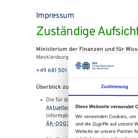
Impressum
Zuständige Aufsic
Ministerium der Finanzen und für Wis
Mecklenburgring 23, 66121 Saarbrücken
+49 681 501 – 00
Überblick zuständige Kammern, beruf
Zustimmung
Die für das UKS tätigen Ärzte und Är
Diese Webseite verwendet 
Aktuelles | Ärztekammer Saarland
Informationen zu den berufsrechtlic
Wir verwenden Cookies, um I
ÄK-0003 Berufsordnung für die Ärzti
und die Zugriffe auf unsere 
Website an unsere Partner fü